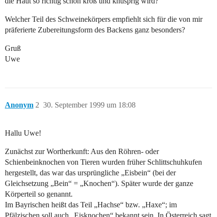
die Haut so richtig schön kroß und knusprig wird?
Welcher Teil des Schweinekörpers empfiehlt sich für die von mir
präferierte Zubereitungsform des Backens ganz besonders?
Gruß
Uwe
Anonym
2
30. September 1999 um 18:08
Hallu Uwe!
Zunächst zur Wortherkunft: Aus den Röhren- oder
Schienbeinknochen von Tieren wurden früher Schlittschuhkufen
hergestellt, das war das ursprüngliche „Eisbein“ (bei der
Gleichsetzung „Bein“ = „Knochen“). Später wurde der ganze
Körperteil so genannt.
Im Bayrischen heißt das Teil „Hachse“ bzw. „Haxe“; im
Pfälzischen soll auch „Eisknochen“ bekannt sein. In Österreich sagt