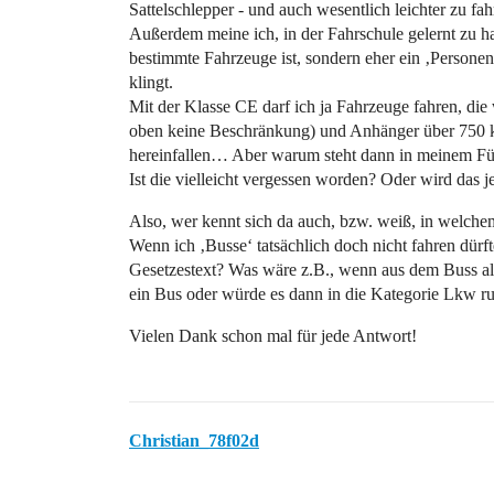
Sattelschlepper - und auch wesentlich leichter zu fah
Außerdem meine ich, in der Fahrschule gelernt zu ha
bestimmte Fahrzeuge ist, sondern eher ein ‚Personen
klingt.
Mit der Klasse CE darf ich ja Fahrzeuge fahren, die 
oben keine Beschränkung) und Anhänger über 750 kg
hereinfallen… Aber warum steht dann in meinem Füh
Ist die vielleicht vergessen worden? Oder wird das je
Also, wer kennt sich da auch, bzw. weiß, in welchem
Wenn ich ‚Busse‘ tatsächlich doch nicht fahren dürfte
Gesetzestext? Was wäre z.B., wenn aus dem Buss al
ein Bus oder würde es dann in die Kategorie Lkw r
Vielen Dank schon mal für jede Antwort!
Christian_78f02d