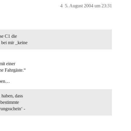
4
5. August 2004 um 23:31
sse C1 die
 bei mir _keine
mit einer
e Fahrgäste.“
haben…
 haben, dass
 bestimmte
rungsschein‘ -