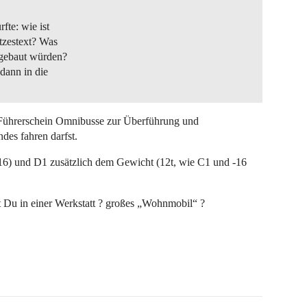
fte: wie ist
etzestext? Was
sgebaut würden?
dann in die
-Führerschein Omnibusse zur Überführung und
des fahren darfst.
(+16) und D1 zusätzlich dem Gewicht (12t, wie C1 und -16
t Du in einer Werkstatt ? großes „Wohnmobil“ ?