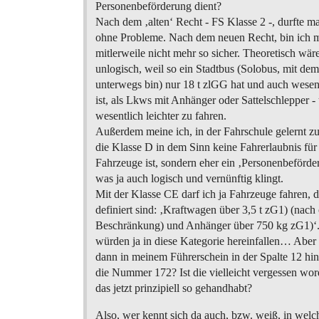
Personenbeförderung dient?
Nach dem ‚alten‘ Recht - FS Klasse 2 -, durfte ma
ohne Probleme. Nach dem neuen Recht, bin ich m
mitlerweile nicht mehr so sicher. Theoretisch wäre 
unlogisch, weil so ein Stadtbus (Solobus, mit dem
unterwegs bin) nur 18 t zlGG hat und auch wesen
ist, als Lkws mit Anhänger oder Sattelschlepper -
wesentlich leichter zu fahren.
Außerdem meine ich, in der Fahrschule gelernt zu
die Klasse D in dem Sinn keine Fahrerlaubnis für
Fahrzeuge ist, sondern eher ein ‚Personenbeförde
was ja auch logisch und vernünftig klingt.
Mit der Klasse CE darf ich ja Fahrzeuge fahren, d
definiert sind: ‚Kraftwagen über 3,5 t zG1) (nach
Beschränkung) und Anhänger über 750 kg zG1)‘.
würden ja in diese Kategorie hereinfallen… Aber
dann in meinem Führerschein in der Spalte 12 hin
die Nummer 172? Ist die vielleicht vergessen wo
das jetzt prinzipiell so gehandhabt?
Also, wer kennt sich da auch, bzw. weiß, in wel