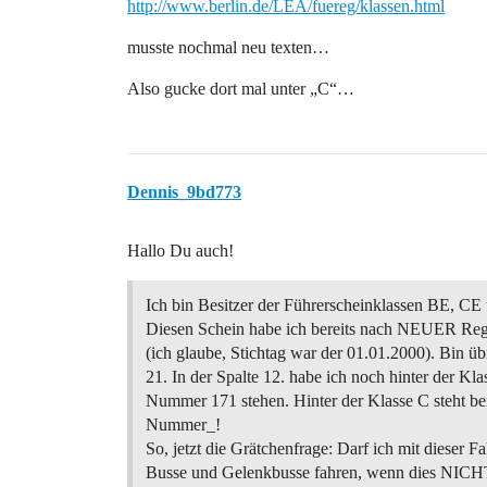
http://www.berlin.de/LEA/fuereg/klassen.html
musste nochmal neu texten…
Also gucke dort mal unter „C“…
Dennis_9bd773
Hallo Du auch!
Ich bin Besitzer der Führerscheinklassen BE, C
Diesen Schein habe ich bereits nach NEUER Re
(ich glaube, Stichtag war der 01.01.2000). Bin üb
21. In der Spalte 12. habe ich noch hinter der Kla
Nummer 171 stehen. Hinter der Klasse C steht be
Nummer_!
So, jetzt die Grätchenfrage: Darf ich mit dieser F
Busse und Gelenkbusse fahren, wenn dies NICH