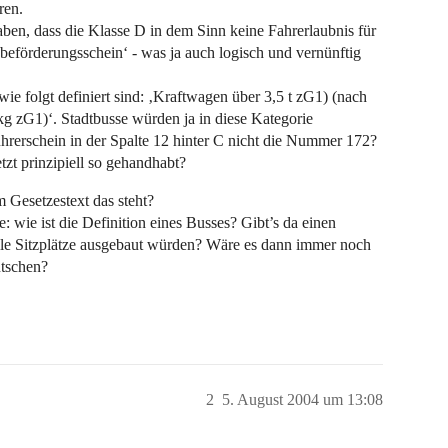
ren.
ben, dass die Klasse D in dem Sinn keine Fahrerlaubnis für
beförderungsschein‘ - was ja auch logisch und vernünftig
wie folgt definiert sind: ‚Kraftwagen über 3,5 t zG1) (nach
 zG1)‘. Stadtbusse würden ja in diese Kategorie
rerschein in der Spalte 12 hinter C nicht die Nummer 172?
tzt prinzipiell so gehandhabt?
 Gesetzestext das steht?
: wie ist die Definition eines Busses? Gibt’s da einen
le Sitzplätze ausgebaut würden? Wäre es dann immer noch
utschen?
2
5. August 2004 um 13:08