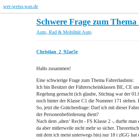
wer-weiss-was.de
Schwere Frage zum Thema 
Auto, Rad & Mobilität
Auto
Christian_2_92ae5e
Hallo zusammen!
Eine schwierige Frage zum Thema Fahrerlaubnis:
Ich bin Besitzer der Führerscheinklassen BE, CE 
Regelung gemacht (ich glaube, Stichtag war der 01.0
noch hinter der Klasse C1 die Nummer 171 stehen. 
So, jetzt die Grätchenfrage: Darf ich mit dieser F
der Personenbeförderung dient?
Nach dem ‚alten‘ Recht - FS Klasse 2 -, durfte man
da aber mitlerweile nicht mehr so sicher. Theoretisch
mit dem ich meist unterwegs bin) nur 18 t zlGG hat 