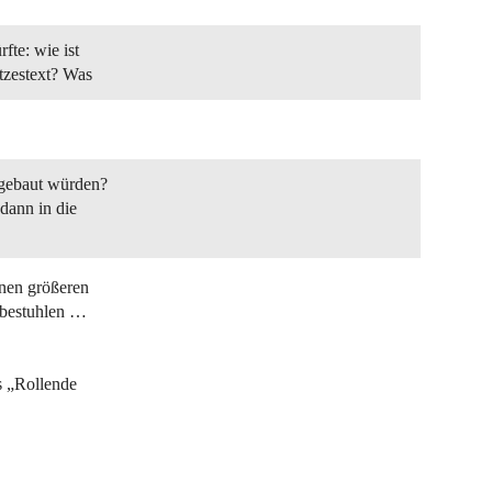
fte: wie ist
etzestext? Was
sgebaut würden?
dann in die
inen größeren
 bestuhlen …
s „Rollende