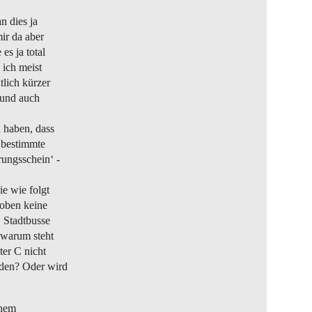
n dies ja
ir da aber
es ja total
 ich meist
tlich kürzer
 und auch
 haben, dass
 bestimmte
rungsschein‘ -
ie wie folgt
 oben keine
 Stadtbusse
 warum steht
ter C nicht
rden? Oder wird
chem