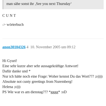
man sähe sonst ihr ‚See you next Thursday‘
C U N T
-> wörterbuch
anon30104326
4
10. November 2005 um 09:12
Hi Gyuri!
Eine sehr kurze aber sehr aussagekräftige Antwort!
Dafür danke und *
Nur ich hätte noch eine Frage: Woher kennst Du das Wort??? ;o))))
Absolute not cunty greetings from Nuremberg!
Helena ;o)))
PS Wie war es am dienstag??? *gggg* :oD