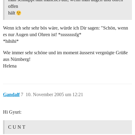
offen
hält
Wenn ich sehr sehr bös wäre, würde ich Dir sagen: "Schön, wenn
es nur Augen und Ohren ist! *ssssssssfg*
*hihihi*
Wie immer sehr schöne und im moment äusserst vergnügte Grüße
aus Nürnberg!
Helena
Gandalf
7
10. November 2005 um 12:21
Hi Gyuri:
C U N T