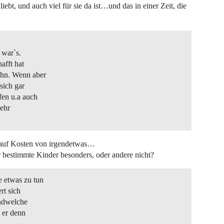
iebt, und auch viel für sie da ist…und das in einer Zeit, die
 war`s.
afft hat
 ihn. Wenn aber
sich gar
fen u.a auch
mehr
s auf Kosten von irgendetwas…
r bestimmte Kinder besonders, oder andere nicht?
e etwas zu tun
rt sich
endwelche
 er denn