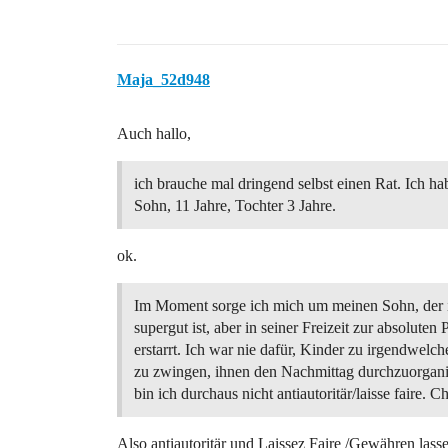
Maja_52d948
Auch hallo,
ich brauche mal dringend selbst einen Rat. Ich ha
Sohn, 11 Jahre, Tochter 3 Jahre.
ok.
Im Moment sorge ich mich um meinen Sohn, der 
supergut ist, aber in seiner Freizeit zur absoluten P
erstarrt. Ich war nie dafür, Kinder zu irgendwelc
zu zwingen, ihnen den Nachmittag durchzuorganis
bin ich durchaus nicht antiautoritär/laisse faire. Ch
Also antiautoritär und Laissez Faire /Gewähren lass