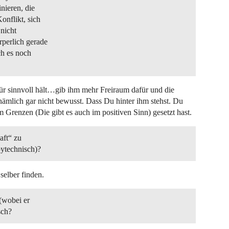
ieren, die
onflikt, sich
nicht
rperlich gerade
ch es noch
ür sinnvoll hält…gib ihm mehr Freiraum dafür und die
h nämlich gar nicht bewusst. Dass Du hinter ihm stehst. Du
m Grenzen (Die gibt es auch im positiven Sinn) gesetzt hast.
aft“ zu
bytechnisch)?
selber finden.
 (wobei er
sch?