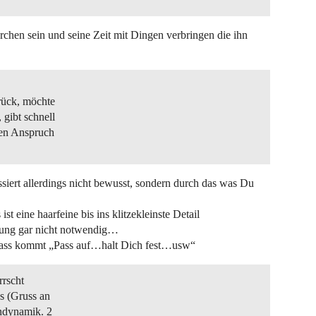
chen sein und seine Zeit mit Dingen verbringen die ihn
rück, möchte
 gibt schnell
igen Anspruch
ert allerdings nicht bewusst, sondern durch das was Du
t eine haarfeine bis ins klitzekleinste Detail
dlung gar nicht notwendig…
 dass kommt „Pass auf…halt Dich fest…usw“
rrscht
es (Gruss an
endynamik. 2