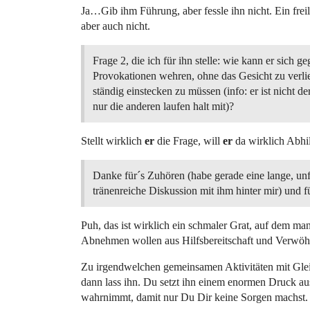
Ja…Gib ihm Führung, aber fessle ihn nicht. Ein frei
aber auch nicht.
Frage 2, die ich für ihn stelle: wie kann er sich g
Provokationen wehren, ohne das Gesicht zu verli
ständig einstecken zu müssen (info: er ist nicht de
nur die anderen laufen halt mit)?
Stellt wirklich
er
die Frage, will
er
da wirklich Abhil
Danke für´s Zuhören (habe gerade eine lange, unf
tränenreiche Diskussion mit ihm hinter mir) und 
Puh, das ist wirklich ein schmaler Grat, auf dem ma
Abnehmen wollen aus Hilfsbereitschaft und Verw
Zu irgendwelchen gemeinsamen Aktivitäten mit Gleic
dann lass ihn. Du setzt ihn einem enormen Druck au
wahrnimmt, damit nur Du Dir keine Sorgen machst.