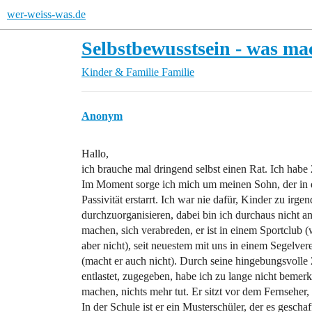
wer-weiss-was.de
Selbstbewusstsein - was mac
Kinder & Familie
Familie
Anonym
Hallo,
ich brauche mal dringend selbst einen Rat. Ich habe 
Im Moment sorge ich mich um meinen Sohn, der in der
Passivität erstarrt. Ich war nie dafür, Kinder zu i
durchzuorganisieren, dabei bin ich durchaus nicht anti
machen, sich verabreden, er ist in einem Sportclub (
aber nicht), seit neuestem mit uns in einem Segelve
(macht er auch nicht). Durch seine hingebungsvolle
entlastet, zugegeben, habe ich zu lange nicht bemerkt,
machen, nichts mehr tut. Er sitzt vor dem Fernseher, 
In der Schule ist er ein Musterschüler, der es gescha