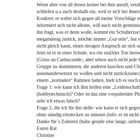
Wenn aber von all denen keiner bei ihm anruft, vera
schliefen u.a auch deshalb ein, weil er sich bei ihne
Konkret: er wehrt sich gegen all meine Vorschläge et
informiert sich nicht alleine, will auch nicht geme
ihn fragt, was er denn wolle, kommt ein Schulterzuck
megamässig zurück, möchte immer „Gut sein“, hat se
nicht gleich kann, einen riesigen Anspruch an sich se
Jetzt ist er in einer Schule, wo ein rau(h)er Ton her
(Gruss an Carina:smile:, aber sehen auch nicht je
Gruppe zu dominieren, die anderen kuschen und Chri
auseinandersetzen zu wollen und nicht zurückzustec
einem „normalen“ Rahmen halten, hielt ich es noch ni
Frage 1: wie kann ich ihm helfen eine „Leidenschaft“
(hobbytechnisch)? Oder ist das eine vorpubertäre P
sehe ich etwas falsch?
Frage 2, die ich für ihn stelle: wie kann er sich ge
ohne ständig einstecken zu müssen (info: er ist nicht 
Danke für´s Zuhören (habe gerade eine lange, unfruc
Euren Rat
Christine