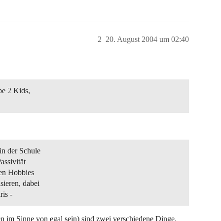
2
20. August 2004 um 02:40
be 2 Kids,
in der Schule
assivität
hen Hobbies
ieren, dabei
ris -
en im Sinne von egal sein) sind zwei verschiedene Dinge.