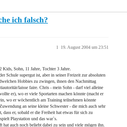
he ich falsch?
1
19. August 2004 um 23:51
2 Kids, Sohn, 11 Jahre, Tochter 3 Jahre.
 Schule supergut ist, aber in seiner Freizeit zur absoluten
rgendwelchen Hobbies zu zwingen, ihnen den Nachmittag
autoritär/laisse faire. Chris - mein Sohn - darf viel alleine
wollte er), wo er viele Sportarten machen könnte (macht er
rein, wo er wöchentlich am Training teilnehmen könnte
 Zuwendung an seine kleine Schwester - die mich auch sehr
 dass er, sobald er die Freiheit hat etwas für sich zu
spielt Playstation und das war`s.
fft hat auch noch beliebt dabei zu sein und viele mögen ihn.