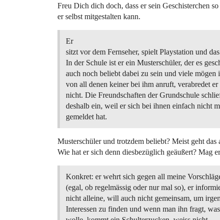
Freu Dich dich doch, dass er sein Geschisterchen so l
er selbst mitgestalten kann.
Er
sitzt vor dem Fernseher, spielt Playstation und das
In der Schule ist er ein Musterschüler, der es gesch
auch noch beliebt dabei zu sein und viele mögen
von all denen keiner bei ihm anruft, verabredet er 
nicht. Die Freundschaften der Grundschule schlie
deshalb ein, weil er sich bei ihnen einfach nicht 
gemeldet hat.
Musterschüler und trotzdem beliebt? Meist geht da
Wie hat er sich denn diesbezüglich geäußert? Mag e
Konkret: er wehrt sich gegen all meine Vorschläg
(egal, ob regelmässig oder nur mal so), er informie
nicht alleine, will auch nicht gemeinsam, um irg
Interessen zu finden und wenn man ihn fragt, was
wolle, kommt ein Schulterzucken, weiss nicht.