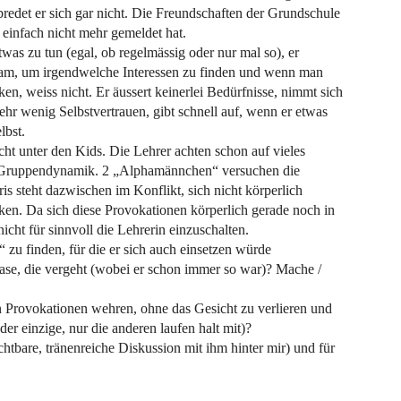
bredet er sich gar nicht. Die Freundschaften der Grundschule
n einfach nicht mehr gemeldet hat.
was zu tun (egal, ob regelmässig oder nur mal so), er
insam, um irgendwelche Interessen zu finden und wenn man
en, weiss nicht. Er äussert keinerlei Bedürfnisse, nimmt sich
hr wenig Selbstvertrauen, gibt schnell auf, wenn er etwas
lbst.
rscht unter den Kids. Die Lehrer achten schon auf vieles
de Gruppendynamik. 2 „Alphamännchen“ versuchen die
s steht dazwischen im Konflikt, sich nicht körperlich
ken. Da sich diese Provokationen körperlich gerade noch in
cht für sinnvoll die Lehrerin einzuschalten.
 zu finden, für die er sich auch einsetzen würde
hase, die vergeht (wobei er schon immer so war)? Mache /
gen Provokationen wehren, ohne das Gesicht zu verlieren und
der einzige, nur die anderen laufen halt mit)?
htbare, tränenreiche Diskussion mit ihm hinter mir) und für