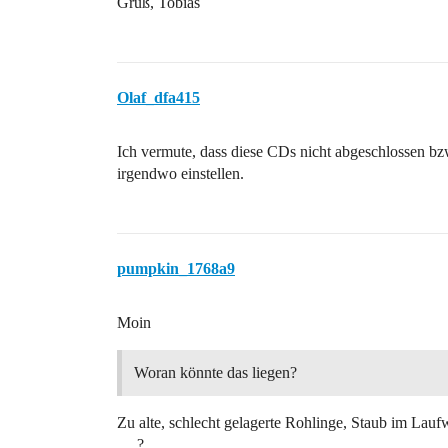
Gruß, Tobias
Olaf_dfa415
Ich vermute, dass diese CDs nicht abgeschlossen bzw
irgendwo einstellen.
pumpkin_1768a9
Moin
Woran könnte das liegen?
Zu alte, schlecht gelagerte Rohlinge, Staub im La
… ?