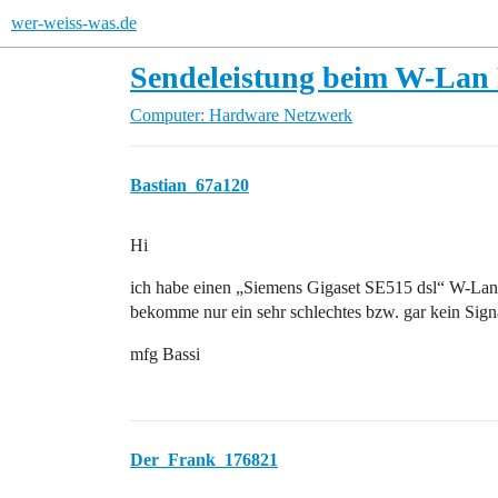
wer-weiss-was.de
Sendeleistung beim W-Lan 
Computer: Hardware
Netzwerk
Bastian_67a120
Hi
ich habe einen „Siemens Gigaset SE515 dsl“ W-Lan 
bekomme nur ein sehr schlechtes bzw. gar kein Si
mfg Bassi
Der_Frank_176821