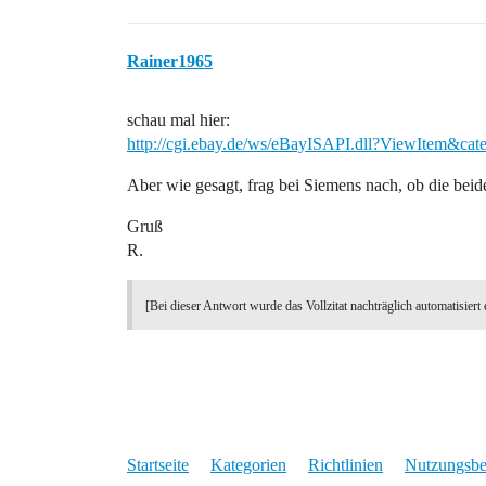
Rainer1965
schau mal hier:
http://cgi.ebay.de/ws/eBayISAPI.dll?ViewItem&ca
Aber wie gesagt, frag bei Siemens nach, ob die beid
Gruß
R.
[Bei dieser Antwort wurde das Vollzitat nachträglich automatisiert 
Startseite
Kategorien
Richtlinien
Nutzungsb