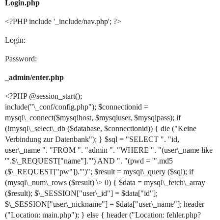
Login.php
<?PHP include '_include/nav.php'; ?>
Login:
Password:
_admin/enter.php
<?PHP @session_start();
include("\_conf/config.php"); $connectionid =
mysql\_connect($mysqlhost, $mysqluser, $mysqlpass); if
(!mysql\_select\_db ($database, $connectionid)) { die ("Keine
Verbindung zur Datenbank"); } $sql = "SELECT ". "id,
user\_name ". "FROM ". "admin ". "WHERE ". "(user\_name like
'".$\_REQUEST["name"]."') AND ". "(pwd = '".md5
($\_REQUEST["pw"])."')"; $result = mysql\_query ($sql); if
(mysql\_num\_rows ($result) \> 0) { $data = mysql\_fetch\_array
($result); $\_SESSION["user\_id"] = $data["id"];
$\_SESSION["user\_nickname"] = $data["user\_name"]; header
("Location: main.php"); } else { header ("Location: fehler.php?