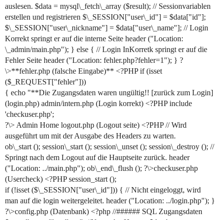
auslesen. $data = mysql\_fetch\_array ($result); // Sessionvariablen
erstellen und registrieren $\_SESSION["user\_id"] = $data["id"];
$\_SESSION["user\_nickname"] = $data["user\_name"]; // Login
Korrekt springt er auf die interne Seite header ("Location:
\_admin/main.php"); } else { // Login InKorretk springt er auf die
Fehler Seite header ("Location: fehler.php?fehler=1"); } ?
\>**fehler.php (falsche Eingabe)** <?PHP if (isset
($_REQUEST["fehler"]))
{ echo "**Die Zugangsdaten waren ungültig!! [zurück zum Login]
(login.php) admin/intern.php (Login korrekt) <?PHP include
'checkuser.php';
?\> Admin Home logout.php (Logout seite) <?PHP // Wird
ausgeführt um mit der Ausgabe des Headers zu warten.
ob\_start (); session\_start (); session\_unset (); session\_destroy (); //
Springt nach dem Logout auf die Hauptseite zurück. header
("Location: ../main.php"); ob\_end\_flush (); ?\>checkuser.php
(Usercheck) <?PHP session_start ();
if (!isset ($\_SESSION["user\_id"])) { // Nicht eingeloggt, wird
man auf die login weitergeleitet. header ("Location: ../login.php"); }
?\>config.php (Datenbank) <?php //###### SQL Zugangsdaten