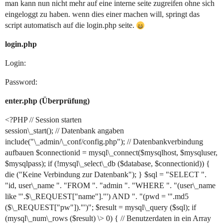
man kann nun nicht mehr auf eine interne seite zugreifen ohne sich
eingeloggt zu haben. wenn dies einer machen will, springt das
script automatisch auf die login.php seite.
login.php
Login:
Password:
enter.php (Überprüfung)
<?PHP // Session starten
session\_start(); // Datenbank angaben
include("\_admin/\_conf/config.php"); // Datenbankverbindung
aufbauen $connectionid = mysql\_connect($mysqlhost, $mysqluser,
$mysqlpass); if (!mysql\_select\_db ($database, $connectionid)) {
die ("Keine Verbindung zur Datenbank"); } $sql = "SELECT ".
"id, user\_name ". "FROM ". "admin ". "WHERE ". "(user\_name
like '".$\_REQUEST["name"]."') AND ". "(pwd = '".md5
($\_REQUEST["pw"])."')"; $result = mysql\_query ($sql); if
(mysql\_num\_rows ($result) \> 0) { // Benutzerdaten in ein Array