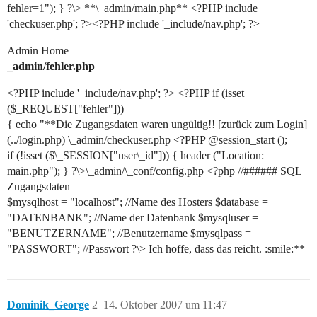
fehler=1"); } ?\> **\_admin/main.php** <?PHP include
'checkuser.php'; ?><?PHP include '_include/nav.php'; ?>
Admin Home
_admin/fehler.php
<?PHP include '_include/nav.php'; ?> <?PHP if (isset
($_REQUEST["fehler"]))
{ echo "**Die Zugangsdaten waren ungültig!! [zurück zum Login]
(../login.php) \_admin/checkuser.php <?PHP @session_start ();
if (!isset ($\_SESSION["user\_id"])) { header ("Location:
main.php"); } ?\>\_admin/\_conf/config.php <?php //###### SQL
Zugangsdaten
$mysqlhost = "localhost"; //Name des Hosters $database =
"DATENBANK"; //Name der Datenbank $mysqluser =
"BENUTZERNAME"; //Benutzername $mysqlpass =
"PASSWORT"; //Passwort ?\> Ich hoffe, dass das reicht. :smile:**
Dominik_George
2
14. Oktober 2007 um 11:47