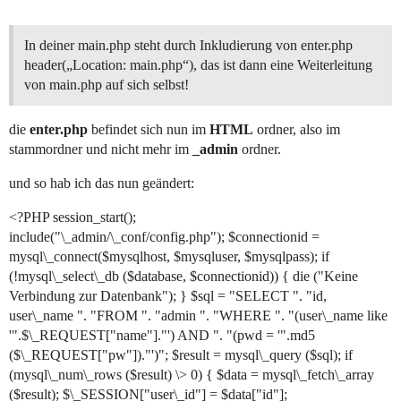
In deiner main.php steht durch Inkludierung von enter.php
header(„Location: main.php“), das ist dann eine Weiterleitung
von main.php auf sich selbst!
die
enter.php
befindet sich nun im
HTML
ordner, also im
stammordner und nicht mehr im
_admin
ordner.
und so hab ich das nun geändert:
<?PHP session_start();
include("\_admin/\_conf/config.php"); $connectionid =
mysql\_connect($mysqlhost, $mysqluser, $mysqlpass); if
(!mysql\_select\_db ($database, $connectionid)) { die ("Keine
Verbindung zur Datenbank"); } $sql = "SELECT ". "id,
user\_name ". "FROM ". "admin ". "WHERE ". "(user\_name like
'".$\_REQUEST["name"]."') AND ". "(pwd = '".md5
($\_REQUEST["pw"])."')"; $result = mysql\_query ($sql); if
(mysql\_num\_rows ($result) \> 0) { $data = mysql\_fetch\_array
($result); $\_SESSION["user\_id"] = $data["id"];