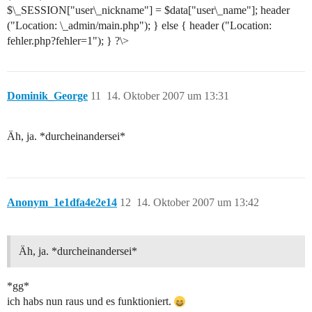
$\_SESSION["user\_nickname"] = $data["user\_name"]; header
("Location: \_admin/main.php"); } else { header ("Location:
fehler.php?fehler=1"); } ?\>
Dominik_George
11
14. Oktober 2007 um 13:31
Äh, ja. *durcheinandersei*
Anonym_1e1dfa4e2e14
12
14. Oktober 2007 um 13:42
Äh, ja. *durcheinandersei*
*gg*
ich habs nun raus und es funktioniert.