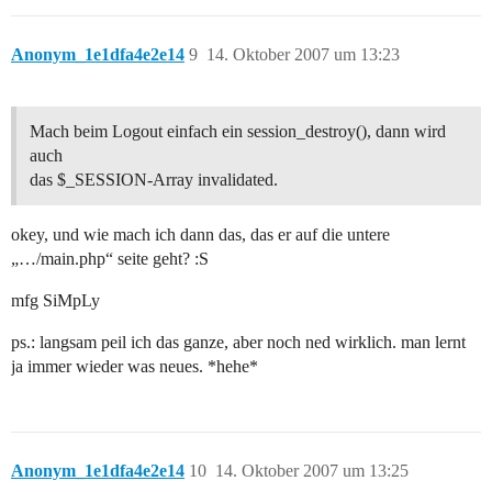
Anonym_1e1dfa4e2e14
9
14. Oktober 2007 um 13:23
Mach beim Logout einfach ein session_destroy(), dann wird
auch
das $_SESSION-Array invalidated.
okey, und wie mach ich dann das, das er auf die untere
„…/main.php“ seite geht? :S
mfg SiMpLy
ps.: langsam peil ich das ganze, aber noch ned wirklich. man lernt
ja immer wieder was neues. *hehe*
Anonym_1e1dfa4e2e14
10
14. Oktober 2007 um 13:25