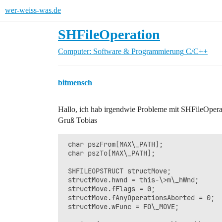
wer-weiss-was.de
SHFileOperation
Computer: Software & Programmierung
C/C++
bitmensch
Hallo, ich hab irgendwie Probleme mit SHFileOpera
Gruß Tobias
 char pszFrom[MAX\_PATH];

 char pszTo[MAX\_PATH];

 SHFILEOPSTRUCT structMove;

 structMove.hwnd = this-\>m\_hWnd;

 structMove.fFlags = 0;

 structMove.fAnyOperationsAborted = 0;

 structMove.wFunc = FO\_MOVE;
