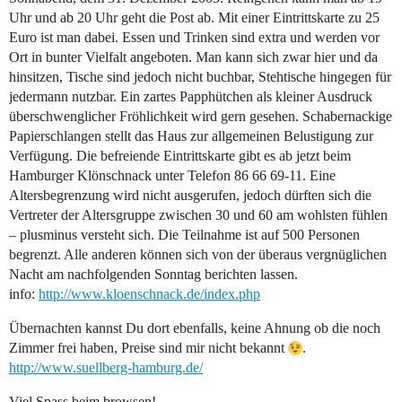
Uhr und ab 20 Uhr geht die Post ab. Mit einer Eintrittskarte zu 25
Euro ist man dabei. Essen und Trinken sind extra und werden vor
Ort in bunter Vielfalt angeboten. Man kann sich zwar hier und da
hinsitzen, Tische sind jedoch nicht buchbar, Stehtische hingegen für
jedermann nutzbar. Ein zartes Papphütchen als kleiner Ausdruck
überschwenglicher Fröhlichkeit wird gern gesehen. Schabernackige
Papierschlangen stellt das Haus zur allgemeinen Belustigung zur
Verfügung. Die befreiende Eintrittskarte gibt es ab jetzt beim
Hamburger Klönschnack unter Telefon 86 66 69-11. Eine
Altersbegrenzung wird nicht ausgerufen, jedoch dürften sich die
Vertreter der Altersgruppe zwischen 30 und 60 am wohlsten fühlen
– plusminus versteht sich. Die Teilnahme ist auf 500 Personen
begrenzt. Alle anderen können sich von der überaus vergnüglichen
Nacht am nachfolgenden Sonntag berichten lassen.
info:
http://www.kloenschnack.de/index.php
Übernachten kannst Du dort ebenfalls, keine Ahnung ob die noch
Zimmer frei haben, Preise sind mir nicht bekannt
.
http://www.suellberg-hamburg.de/
Viel Spass beim browsen!