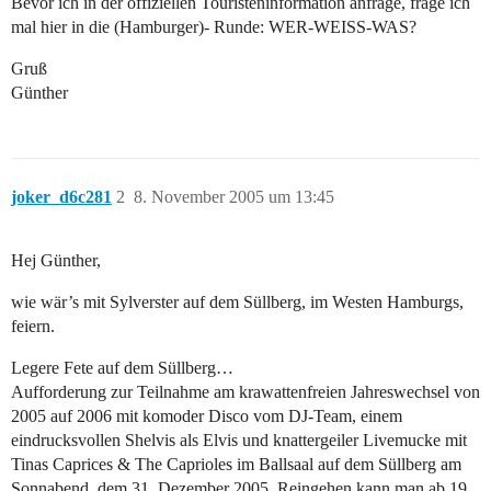
Bevor ich in der offiziellen Touristeninformation anfrage, frage ich
mal hier in die (Hamburger)- Runde: WER-WEISS-WAS?
Gruß
Günther
joker_d6c281
2
8. November 2005 um 13:45
Hej Günther,
wie wär’s mit Sylverster auf dem Süllberg, im Westen Hamburgs,
feiern.
Legere Fete auf dem Süllberg…
Aufforderung zur Teilnahme am krawattenfreien Jahreswechsel von
2005 auf 2006 mit komoder Disco vom DJ-Team, einem
eindrucksvollen Shelvis als Elvis und knattergeiler Livemucke mit
Tinas Caprices & The Caprioles im Ballsaal auf dem Süllberg am
Sonnabend, dem 31. Dezember 2005. Reingehen kann man ab 19