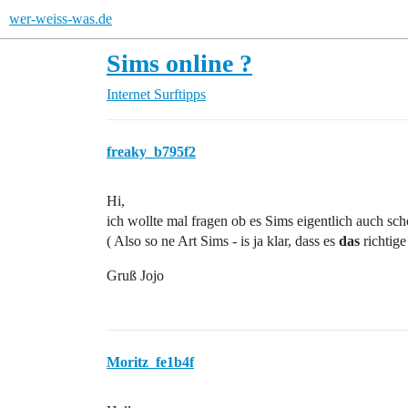
wer-weiss-was.de
Sims online ?
Internet
Surftipps
freaky_b795f2
Hi,
ich wollte mal fragen ob es Sims eigentlich auch sch
( Also so ne Art Sims - is ja klar, dass es
das
richtige
Gruß Jojo
Moritz_fe1b4f