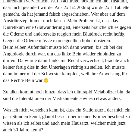
Diuretikum vervierfacht. Auf Nachfrage, bekam ich die Auskunft,
dass nicht geändert wurde. Aus 2x 1/4 200mg wurde 2x 1 Tablette
gemacht, da hat jemand falsch abgeschrieben. War aber auf dem
Austrittrezept immer noch falsch. Mein Problem ist, dass das
Diuretikum eine Gratwanderung ist, einerseits brauche ich es gegen
die Ödeme und andererseits reagiert mein Blutdruck recht heftig.
Gegen die Ödeme müsste man eigentlich höher dosieren.
Beim selben Aufenthalt musste ich dann warten, bis ich bei der
Angiologie durch war, um das linke Bein wieder einbinden zu
dürfen. Da wurde dann Links mit Recht verwechselt, brachte auch
keiner fertig dies in den Unterlagen richtig zu stellen. Ich musste
dann immer mit der Schwester kämpfen, weil ihre Anweisung für
das Rechte Bein war
Zu allen kommt noch hinzu, dass ich ultrarapid Metabolizer bin, da
sind die Interaktionen der Medikamente sowieso etwas anders,
Was ich nicht verstehen kann ist, dass ein Stationsarzt, der mich ein
paar Stunden kennt, glaubt besser über meinen Körper bescheid zu
wissen als ich selbst und auch mein Hausarzt, welcher mich jetzt
auch 30 Jahre kennt?