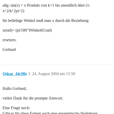
allg: sin(x) = x Produkt von k=1 bis unendlich über (1-
x^2/k^2pi^2)
für beliebige Winkel muß man x durch die Beziehung
x(rad)= (pi/180°)Winkel(Grad)
ersetzen.
Gerhard
Oskar_44c90e
3
24. August 2004 um 15:58
Hallo Gerhard,
vielen Dank für die prompte Antwort.
Eine Frage noch:
Gibt es für diese Folgen auch eine geometrische Herleitung