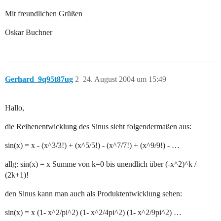
Mit freundlichen Grüßen
Oskar Buchner
Gerhard_9q95t87ug
2
24. August 2004 um 15:49
Hallo,
die Reihenentwicklung des Sinus sieht folgendermaßen aus:
sin(x) = x - (x^3/3!) + (x^5/5!) - (x^7/7!) + (x^9/9!) - …
allg: sin(x) = x Summe von k=0 bis unendlich über (-x^2)^k /
(2k+1)!
den Sinus kann man auch als Produktentwicklung sehen:
sin(x) = x (1- x^2/pi^2) (1- x^2/4pi^2) (1- x^2/9pi^2) …