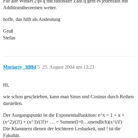
Für alle Winkel 2\pi q mit rationaler Zahl q geht es jedenfalls mit
Additionstheoremen weiter.
hoffe, das hilft als Andeutung
Gruß
Stefan
Moriarty_3ffffd
5
25. August 2004 um 13:23
Hi,
wie schon geschrieben, kann man Sinus und Cosinus durch Reihen
darstellen.
Der Ausgangspunkt ist die Exponentialfunktion: e^x = 1 + x +
(x^2)/(2!) + (x^3)/(3!)+ … = Summe(I=0…unendlich)(x^i/i!)
Die Klammern dienen der leichteren Lesbarkeit, und ! ist die
Fakultät.