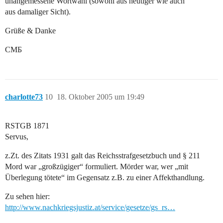
unangemessene Wortwahl (sowohl aus heutiger wie auch
aus damaliger Sicht).
Grüße & Danke
CMБ
charlotte73
10
18. Oktober 2005 um 19:49
RSTGB 1871
Servus,
z.Zt. des Zitats 1931 galt das Reichsstrafgesetzbuch und § 211
Mord war „großzügiger“ formuliert. Mörder war, wer „mit
Überlegung tötete“ im Gegensatz z.B. zu einer Affekthandlung.
Zu sehen hier:
http://www.nachkriegsjustiz.at/service/gesetze/gs_rs…