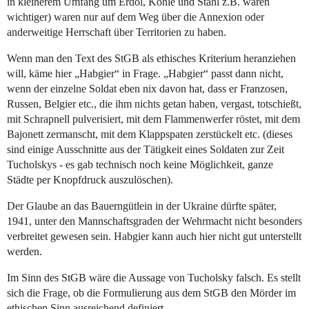
in kleinerem Umfang um Erdöl, Kohle und Stahl z.B. waren
wichtiger) waren nur auf dem Weg über die Annexion oder
anderweitige Herrschaft über Territorien zu haben.
Wenn man den Text des StGB als ethisches Kriterium heranziehen
will, käme hier „Habgier“ in Frage. „Habgier“ passt dann nicht,
wenn der einzelne Soldat eben nix davon hat, dass er Franzosen,
Russen, Belgier etc., die ihm nichts getan haben, vergast, totschießt,
mit Schrapnell pulverisiert, mit dem Flammenwerfer röstet, mit dem
Bajonett zermanscht, mit dem Klappspaten zerstückelt etc. (dieses
sind einige Ausschnitte aus der Tätigkeit eines Soldaten zur Zeit
Tucholskys - es gab technisch noch keine Möglichkeit, ganze
Städte per Knopfdruck auszulöschen).
Der Glaube an das Bauerngütlein in der Ukraine dürfte später,
1941, unter den Mannschaftsgraden der Wehrmacht nicht besonders
verbreitet gewesen sein. Habgier kann auch hier nicht gut unterstellt
werden.
Im Sinn des StGB wäre die Aussage von Tucholsky falsch. Es stellt
sich die Frage, ob die Formulierung aus dem StGB den Mörder im
ethischen Sinn ausreichend definiert.