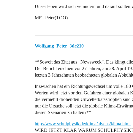
Unser leben wird sich verändern und darauf sollten w
MfG Peter(TOO)
Wolfgang_Peter_3dc210
**Soweit das Zitat aus „Newsweek“. Das klingt alles
Der Bericht erschien vor 27 Jahren, am 28. April 19
letzten 3 Jahrzehnten beobachteten globalen Abkühl
Inzwischen hat ein Richtungswechsel um volle 180 G
Worten wird jetzt vor den Gefahren einer globalen
die vermehrt drohenden Unwetterkatastrophen sind zi
nur die Ursache soll jetzt die globale Klima-Erwärm
diesen Szenarien zu halten?**
http://www.schulphysik.de/klima/alvens/klima.html
WIRD JETZT KLAR WARUM SCHULPHYSIK?