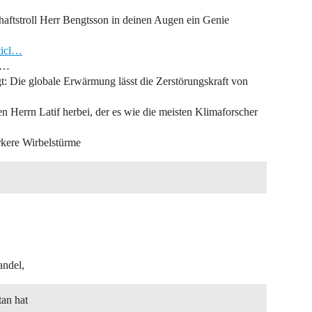
chaftstroll Herr Bengtsson in deinen Augen ein Genie
ticl…
…
gt: Die globale Erwärmung lässt die Zerstörungskraft von
en Herrn Latif herbei, der es wie die meisten Klimaforscher
rkere Wirbelstürme
andel,
tan hat