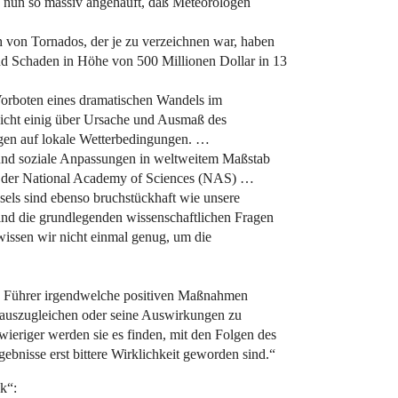
h nun so massiv angehäuft, daß Meteorologen
h von Tornados, der je zu verzeichnen war, haben
d Schaden in Höhe von 500 Millionen Dollar in 13
Vorboten eines dramatischen Wandels im
nicht einig über Ursache und Ausmaß des
gen auf lokale Wetterbedingungen. …
 und soziale Anpassungen in weltweitem Maßstab
ht der National Academy of Sciences (NAS) …
ls sind ebenso bruchstückhaft wie unsere
ind die grundlegenden wissenschaftlichen Fragen
 wissen wir nicht einmal genug, um die
hen Führer irgendwelche positiven Maßnahmen
 auszugleichen oder seine Auswirkungen zu
wieriger werden sie es finden, mit den Folgen des
ebnisse erst bittere Wirklichkeit geworden sind.“
k“: