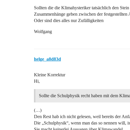
Sollten die die Klimahysteriker tatsächlich den Stein
Zusammenhänge geben zwischen der festgestellten 
Oder sind dies alles nur Zufälligkeiten
Wolfgang
helge_a8d83d
Kleine Korrektur
Hi,
Sollte die Schulphysik recht haben mit dem Klim
(…)
Den Rest hab ich nicht gelesen, weil bereits der Anfa
Die „Schulphysik“, wenn man das so nennen will, i
Sie macht keinerlei Aussagen über Klimawandel.