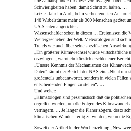
Die Anhaltspunkte für diese Voraussagen haben sic
Schwierigkeiten haben, damit Schritt zu halten. …
Letztes Jahr im April, beim verheerendsten Ausbruc
148 Wirbelstürme mehr als 300 Menschen getötet un
US-Staaten angerichtet.
Wissenschaftler sehen in diesen … Ereignissen die 
Wettergeschehen der Welt. Meteorologen sind sich 
Trends wie auch über seine spezifischen Auswirkun
„Ein größerer Klimawechsel würde wirtschaftliche
erzwingen“, warnt ein kürzlich erschienener Beric
„Unsere Kenntnis der Mechanismen des Klimawechse
Daten“ räumt der Bericht der NAS ein. „Nicht nur s
großenteils unbeantwortet, sondern in vielen Fällen
entscheidenden Fragen zu stellen“. …
Und weiter:
„Klimatologen sind pessimistisch daß die politisc
ergreifen werden, um die Folgen des Klimawandels
verringern. … Je länger die Planer zögern, desto sch
klimatischen Wandels fertig zu werden, wenn die Erg
Soweit der Artikel in der Wochenzeitung „Newswee