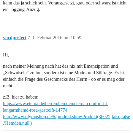
kann das ja schick sein. Vorausgesetzt, grau oder schwarz ist nicht
ein Jogging-Anzug.
vordprefect
7
1. Februar 2016 um 10:59
Hi,
nach meiner Meinung nach hat das nix mit Emanzipation und
„Schwulsein“ zu tun, sondern ist eine Mode- und Stilfrage. Es ist
einfach die Frage des Geschmacks des Herrn - ob er es mag oder
nicht.
z.B. hier zu haben:
https://www.eterna.de/herren/hemden/eterna-comfort-fit-
langarmhemd-rosa-gestreift-14774
http://www.olympshop.de/#/produkt:showProdukt(36025,false,false
,'Hemden,null')