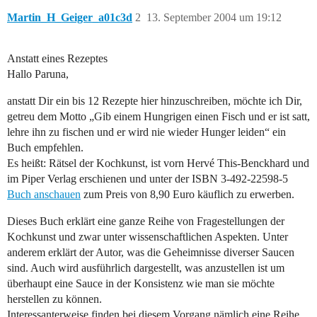
Martin_H_Geiger_a01c3d
2
13. September 2004 um 19:12
Anstatt eines Rezeptes
Hallo Paruna,
anstatt Dir ein bis 12 Rezepte hier hinzuschreiben, möchte ich Dir,
getreu dem Motto „Gib einem Hungrigen einen Fisch und er ist satt,
lehre ihn zu fischen und er wird nie wieder Hunger leiden“ ein
Buch empfehlen.
Es heißt: Rätsel der Kochkunst, ist vorn Hervé This-Benckhard und
im Piper Verlag erschienen und unter der ISBN 3-492-22598-5
Buch anschauen
zum Preis von 8,90 Euro käuflich zu erwerben.
Dieses Buch erklärt eine ganze Reihe von Fragestellungen der
Kochkunst und zwar unter wissenschaftlichen Aspekten. Unter
anderem erklärt der Autor, was die Geheimnisse diverser Saucen
sind. Auch wird ausführlich dargestellt, was anzustellen ist um
überhaupt eine Sauce in der Konsistenz wie man sie möchte
herstellen zu können.
Interessanterweise finden bei diesem Vorgang nämlich eine Reihe