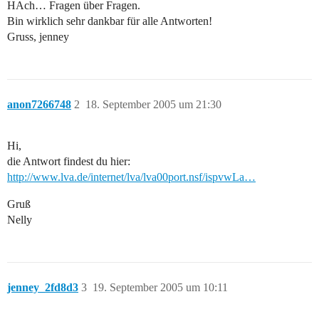
HAch… Fragen über Fragen.
Bin wirklich sehr dankbar für alle Antworten!
Gruss, jenney
anon7266748
2
18. September 2005 um 21:30
Hi,
die Antwort findest du hier:
http://www.lva.de/internet/lva/lva00port.nsf/ispvwLa…
Gruß
Nelly
jenney_2fd8d3
3
19. September 2005 um 10:11