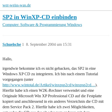
wer-weiss-was.de
SP2 in WinXP-CD einbinden
Computer: Software & Programmierung
Windows
Schuelsche
1
8. September 2004 um 15:31
Hallo,
irgendwie bekomme ich es nicht gebacken, das SP2 in eine
Windows XP CD zu integrieren. Ich bin nach einem Tutorial
vorgegangen (unter
http://www.wintotal.de/Artikel/winxpsp2cd/winxpsp2cd…
).
Hierfür habe ich einen W2K-Rechner verwendet und eine
Originale Microsoft Win XP Professional CD auf die Festplatte
kopiert und anschliessend in ein anderes Verzeichnis die CD mit
dem Service Pack 2. Hierfür habe ich zwei Möglichkeiten,