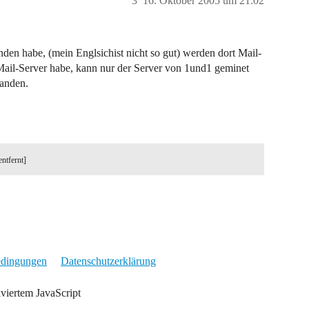
3
16. Oktober 2005 um 21:02
anden habe, (mein Englsichist nicht so gut) werden dort Mail-
 Mail-Server habe, kann nur der Server von 1und1 geminet
tanden.
entfernt]
edingungen
Datenschutzerklärung
iviertem JavaScript