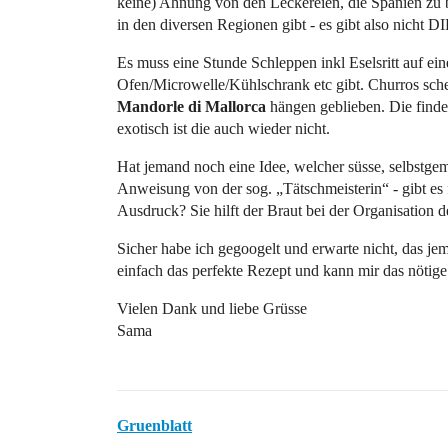
keine) Ahnung von den Leckereien, die Spanien zu b
in den diversen Regionen gibt - es gibt also nicht D
Es muss eine Stunde Schleppen inkl Eselsritt auf ei
Ofen/Microwelle/Kühlschrank etc gibt. Churros sch
Mandorle di Mallorca
hängen geblieben. Die finde i
exotisch ist die auch wieder nicht.
Hat jemand noch eine Idee, welcher süsse, selbstge
Anweisung von der sog. „Tätschmeisterin“ - gibt es
Ausdruck? Sie hilft der Braut bei der Organisation d
Sicher habe ich gegoogelt und erwarte nicht, das j
einfach das perfekte Rezept und kann mir das nötige
Vielen Dank und liebe Grüsse
Sama
Gruenblatt