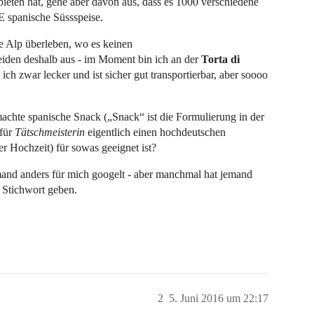
ieten hat, gehe aber davon aus, dass es 1000 verschiedene
IE spanische Süssspeise.
ne Alp überleben, wo es keinen
eiden deshalb aus - im Moment bin ich an der
Torta di
ch zwar lecker und ist sicher gut transportierbar, aber soooo
machte spanische Snack („Snack“ ist die Formulierung in der
 für
Tätschmeisterin
eigentlich einen hochdeutschen
er Hochzeit) für sowas geeignet ist?
emand anders für mich googelt - aber manchmal hat jemand
 Stichwort geben.
2
5. Juni 2016 um 22:17