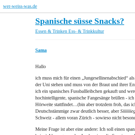
wer-weiss-was.de
Spanische süsse Snacks?
Essen & Trinken
Ess- & Trinkkultur
Sama
Hallo
ich muss mich für einen „Jungesellinenabschied“ als S
der Uni stehen und muss von der Braut und ihrer E
ich ein spanisches Fussballleibchen gekauft und we
hochintelligente, spanische Fangesänge brüllen - ich
Hörweite stattfindet…(bin aber trotzdem froh, das ic
Deutschstämmige zwar deutlich besser, aber
Siiiiiiie
Schweiz - allem voran Zürich - sowieso nicht beson
Meine Frage ist aber eine andere: Ich soll einen sp