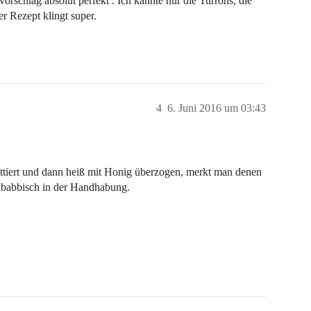
orschlag absolut perfekt . Ich kannte nur die Turrons, die
 Rezept klingt super.
4
6. Juni 2016 um 03:43
ttiert und dann heiß mit Honig überzogen, merkt man denen
e babbisch in der Handhabung.