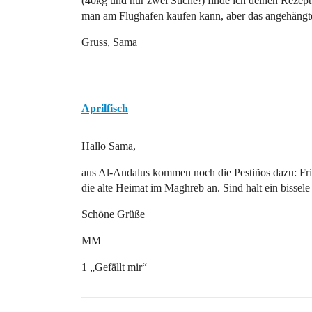
(40kg und nur zwei Stiche!) finde ich deinen Rezeptv
man am Flughafen kaufen kann, aber das angehängter
Gruss, Sama
Aprilfisch
Hallo Sama,
aus Al-Andalus kommen noch die Pestiños dazu: Fri
die alte Heimat im Maghreb an. Sind halt ein bissel
Schöne Grüße
MM
1 „Gefällt mir“