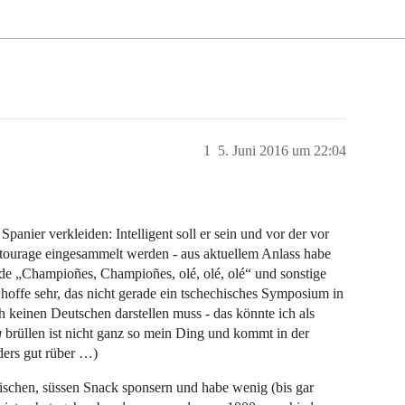
1
5. Juni 2016 um 22:04
panier verkleiden: Intelligent soll er sein und vor der vor
ntourage eingesammelt werden - aus aktuellem Anlass habe
rde „Champioñes, Champioñes, olé, olé, olé“ und sonstige
 hoffe sehr, das nicht gerade ein tschechisches Symposium in
h keinen Deutschen darstellen muss - das könnte ich als
g
brüllen ist nicht ganz so mein Ding und kommt in der
ders gut rüber …)
anischen, süssen Snack sponsern und habe wenig (bis gar