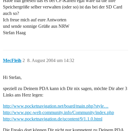
Habe mal gelesen das es bei CF-Karten egal wäre da die Ihre
Speichergröße selber verwalten (oder so) ist das bei der SD Card
auch so?
Ich freue mich auf eure Antworten
und sende sonnige Grüße aus NRW
Stefan Haag
MecFleih
2
8. August 2004 um 14:32
Hi Stefan,
speziell zu Deinem PDA kann ich Dir nix sagen, möchte Dir aber 3
Links ans Herz legen:
http://www.pocketnavigation.net/board/main.php?style…
http://www.ppc-welt-community.info/Community/index.php
http://www.pocketnavigation.de/ucontent/9/1.1.0.html
Die Freaks dort können Dir nicht nur kompetent zu Deinem PDA