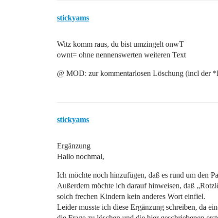
stickyams
Witz komm raus, du bist umzingelt onwT
ownt= ohne nennenswerten weiteren Text
@ MOD: zur kommentarlosen Löschung (incl der *PI
stickyams
Ergänzung
Hallo nochmal,
Ich möchte noch hinzufügen, daß es rund um den Par
Außerdem möchte ich darauf hinweisen, daß „Rotzlö
solch frechen Kindern kein anderes Wort einfiel.
Leider musste ich diese Ergänzung schreiben, da ei
die Frage zu löschen und die hier geschriebenen ers