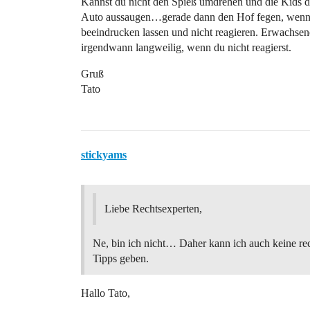
Kannst du nicht den Spieß umdrehen und die Kids d
Auto aussaugen…gerade dann den Hof fegen, wenn 
beeindrucken lassen und nicht reagieren. Erwachse
irgendwann langweilig, wenn du nicht reagierst.
Gruß
Tato
stickyams
Liebe Rechtsexperten,
Ne, bin ich nicht… Daher kann ich auch keine re
Tipps geben.
Hallo Tato,