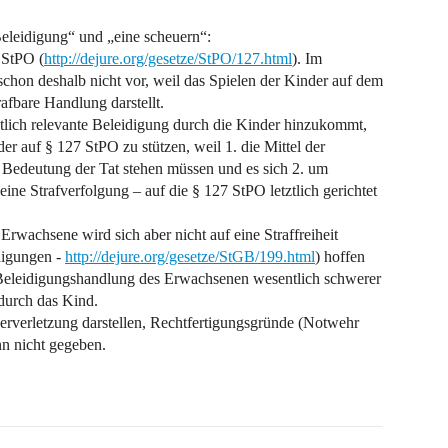
Beleidigung“ und „eine scheuern“:
 StPO (
http://dejure.org/gesetze/StPO/127.html
). Im
 schon deshalb nicht vor, weil das Spielen der Kinder auf dem
rafbare Handlung darstellt.
htlich relevante Beleidigung durch die Kinder hinzukommt,
er auf § 127 StPO zu stützen, weil 1. die Mittel der
 Bedeutung der Tat stehen müssen und es sich 2. um
ine Strafverfolgung – auf die § 127 StPO letztlich gerichtet
Erwachsene wird sich aber nicht auf eine Straffreiheit
digungen -
http://dejure.org/gesetze/StGB/199.html
) hoffen
e Beleidigungshandlung des Erwachsenen wesentlich schwerer
durch das Kind.
rverletzung darstellen, Rechtfertigungsgründe (Notwehr
n nicht gegeben.