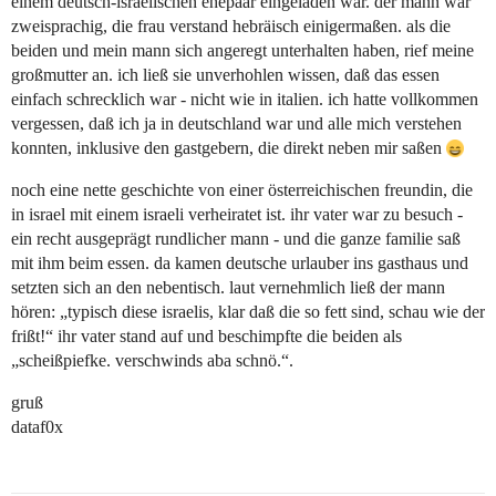
einem deutsch-israelischen ehepaar eingeladen war. der mann war
zweisprachig, die frau verstand hebräisch einigermaßen. als die
beiden und mein mann sich angeregt unterhalten haben, rief meine
großmutter an. ich ließ sie unverhohlen wissen, daß das essen
einfach schrecklich war - nicht wie in italien. ich hatte vollkommen
vergessen, daß ich ja in deutschland war und alle mich verstehen
konnten, inklusive den gastgebern, die direkt neben mir saßen
noch eine nette geschichte von einer österreichischen freundin, die
in israel mit einem israeli verheiratet ist. ihr vater war zu besuch -
ein recht ausgeprägt rundlicher mann - und die ganze familie saß
mit ihm beim essen. da kamen deutsche urlauber ins gasthaus und
setzten sich an den nebentisch. laut vernehmlich ließ der mann
hören: „typisch diese israelis, klar daß die so fett sind, schau wie der
frißt!“ ihr vater stand auf und beschimpfte die beiden als
„scheißpiefke. verschwinds aba schnö.“.
gruß
dataf0x