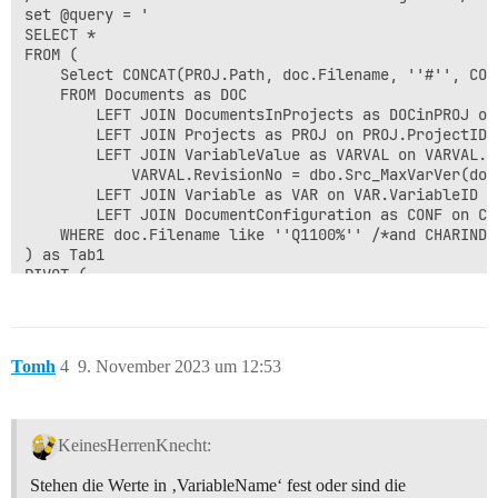
set @query = '

SELECT *

FROM (

	Select CONCAT(PROJ.Path, doc.Filename, ''#'', CONF.ConfigurationName) as id, doc.Filename, CONF.ConfigurationName, var.VariableName, VARVAL.ValueText 

	FROM Documents as DOC

		LEFT JOIN DocumentsInProjects as DOCinPROJ on doc.DocumentID = DOCinPROJ.DocumentID 

		LEFT JOIN Projects as PROJ on PROJ.ProjectID  = DOCinPROJ.ProjectID

		LEFT JOIN VariableValue as VARVAL on VARVAL.DocumentID = doc.DocumentID and 

			VARVAL.RevisionNo = dbo.Src_MaxVarVer(doc.DocumentID, VARVAL.VariableID, doc.LatestRevisionNo) 

		LEFT JOIN Variable as VAR on VAR.VariableID = varval.VariableID  

		LEFT JOIN DocumentConfiguration as CONF on CONF.ConfigurationID = VARVAL.ConfigurationID 

	WHERE doc.Filename like ''Q1100%'' /*and CHARINDEX(var.VariableName, ''Artikelnummer, Bezeichnung1, Bezeichnung2'') > 0*/

) as Tab1

PIVOT (

	MAX(ValueText) for VariableName in (' + @cols + ')

) as Tab2

'

Tomh
4
9. November 2023 um 12:53
KeinesHerrenKnecht:
Stehen die Werte in ‚VariableName‘ fest oder sind die