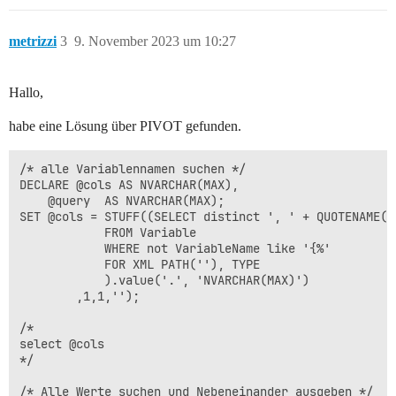
metrizzi
3
9. November 2023 um 10:27
Hallo,
habe eine Lösung über PIVOT gefunden.
/* alle Variablennamen suchen */

DECLARE @cols AS NVARCHAR(MAX),

    @query  AS NVARCHAR(MAX);

SET @cols = STUFF((SELECT distinct ', ' + QUOTENAME(V
            FROM Variable

			WHERE not VariableName like '{%'

            FOR XML PATH(''), TYPE  

            ).value('.', 'NVARCHAR(MAX)')   

        ,1,1,'');

/*

select @cols

*/

/* Alle Werte suchen und Nebeneinander ausgeben */
