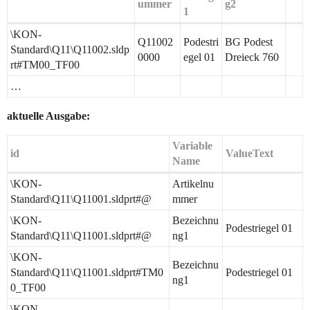
ummer
g2
1
\KON-
Q11002
Podestri
BG Podest
Standard\Q11\Q11002.sldp
0000
egel 01
Dreieck 760
rt#TM00_TF00
…
aktuelle Ausgabe:
Variable
id
ValueText
Name
\KON-
Artikelnu
Standard\Q11\Q11001.sldprt#@
mmer
\KON-
Bezeichnu
Podestriegel 01
Standard\Q11\Q11001.sldprt#@
ng1
\KON-
Bezeichnu
Standard\Q11\Q11001.sldprt#TM0
Podestriegel 01
ng1
0_TF00
\KON-