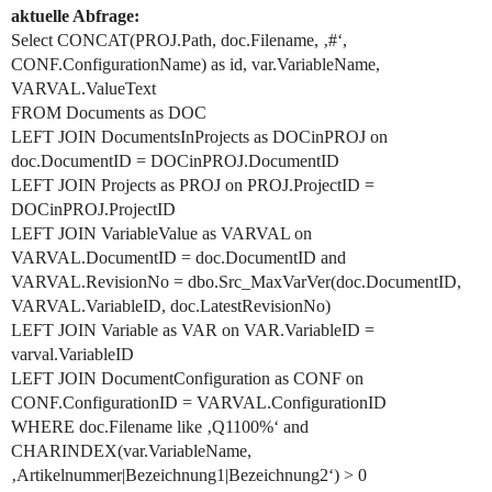
aktuelle Abfrage:
Select CONCAT(PROJ.Path, doc.Filename, ‚#‘,
CONF.ConfigurationName) as id, var.VariableName,
VARVAL.ValueText
FROM Documents as DOC
LEFT JOIN DocumentsInProjects as DOCinPROJ on
doc.DocumentID = DOCinPROJ.DocumentID
LEFT JOIN Projects as PROJ on PROJ.ProjectID =
DOCinPROJ.ProjectID
LEFT JOIN VariableValue as VARVAL on
VARVAL.DocumentID = doc.DocumentID and
VARVAL.RevisionNo = dbo.Src_MaxVarVer(doc.DocumentID,
VARVAL.VariableID, doc.LatestRevisionNo)
LEFT JOIN Variable as VAR on VAR.VariableID =
varval.VariableID
LEFT JOIN DocumentConfiguration as CONF on
CONF.ConfigurationID = VARVAL.ConfigurationID
WHERE doc.Filename like ‚Q1100%‘ and
CHARINDEX(var.VariableName,
‚Artikelnummer|Bezeichnung1|Bezeichnung2‘) > 0