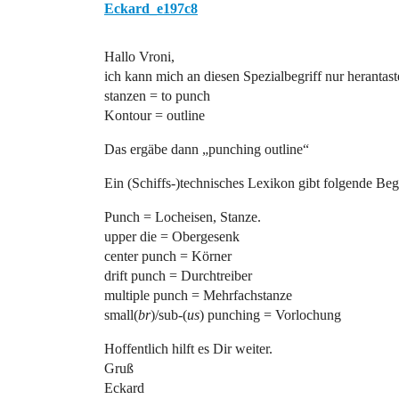
Eckard_e197c8
Hallo Vroni,
ich kann mich an diesen Spezialbegriff nur herantas
stanzen = to punch
Kontour = outline
Das ergäbe dann „punching outline“
Ein (Schiffs-)technisches Lexikon gibt folgende B
Punch = Locheisen, Stanze.
upper die = Obergesenk
center punch = Körner
drift punch = Durchtreiber
multiple punch = Mehrfachstanze
small(
br
)/sub-(
us
) punching = Vorlochung
Hoffentlich hilft es Dir weiter.
Gruß
Eckard