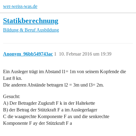
wer-weiss-was.de
Statikberechnung
Bildung & Beruf
Ausbildung
Anonym_96bb549743ac
1
10. Februar 2016 um 19:39
Ein Ausleger trägt im Abstand l1= 1m von seinem Kopfende die
Last 8 kn.
Die anderen Abstände betragen l2 = 3m und l3= 2m.
Gesucht:
A) Der Betragder Zugkraft F k in der Haltekette
B) der Betrag der Stützkraft F a im Auslegerlager
C die waagrechte Komponente F ax und die senkrechte
Komponente F ay der Stützkraft F a