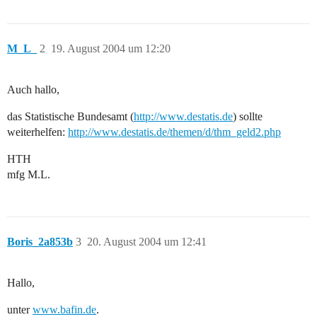
M_L_
2
19. August 2004 um 12:20
Auch hallo,
das Statistische Bundesamt (
http://www.destatis.de
) sollte
weiterhelfen:
http://www.destatis.de/themen/d/thm_geld2.php
HTH
mfg M.L.
Boris_2a853b
3
20. August 2004 um 12:41
Hallo,
unter
www.bafin.de
.