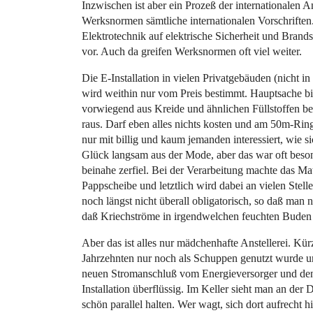
Inzwischen ist aber ein Prozeß der internationalen
Werksnormen sämtliche internationalen Vorschrifte
Elektrotechnik auf elektrische Sicherheit und Bran
vor. Auch da greifen Werksnormen oft viel weiter.
Die E-Installation in vielen Privatgebäuden (nicht in 
wird weithin nur vom Preis bestimmt. Hauptsache bi
vorwiegend aus Kreide und ähnlichen Füllstoffen be
raus. Darf eben alles nichts kosten und am 50m-Ri
nur mit billig und kaum jemanden interessiert, wie 
Glück langsam aus der Mode, aber das war oft beson
beinahe zerfiel. Bei der Verarbeitung machte das M
Pappscheibe und letztlich wird dabei an vielen Stell
noch längst nicht überall obligatorisch, so daß man 
daß Kriechströme in irgendwelchen feuchten Buden
Aber das ist alles nur mädchenhafte Anstellerei. Kürz
Jahrzehnten nur noch als Schuppen genutzt wurde und
neuen Stromanschluß vom Energieversorger und den
Installation überflüssig. Im Keller sieht man an der 
schön parallel halten. Wer wagt, sich dort aufrecht 