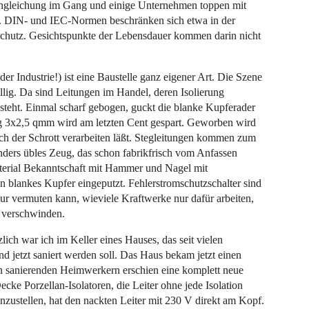
 Angleichung im Gang und einige Unternehmen toppen mit
n. DIN- und IEC-Normen beschränken sich etwa in der
dschutz. Gesichtspunkte der Lebensdauer kommen darin nicht
der Industrie!) ist eine Baustelle ganz eigener Art. Die Szene
llig. Da sind Leitungen im Handel, deren Isolierung
steht. Einmal scharf gebogen, guckt die blanke Kupferader
ng 3x2,5 qmm wird am letzten Cent gespart. Geworben wird
sich der Schrott verarbeiten läßt. Stegleitungen kommen zum
ders übles Zeug, das schon fabrikfrisch vom Anfassen
aterial Bekanntschaft mit Hammer und Nagel mit
en blankes Kupfer eingeputzt. Fehlerstromschutzschalter sind
nur vermuten kann, wieviele Kraftwerke nur dafür arbeiten,
 verschwinden.
lich war ich im Keller eines Hauses, das seit vielen
 jetzt saniert werden soll. Das Haus bekam jetzt einen
 sanierenden Heimwerkern erschien eine komplett neue
Decke Porzellan-Isolatoren, die Leiter ohne jede Isolation
hinzustellen, hat den nackten Leiter mit 230 V direkt am Kopf.