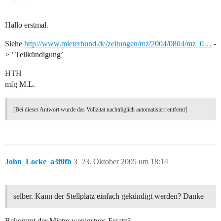
Hallo erstmal.
Siehe
http://www.mieterbund.de/zeitungen/mz/2004/0804/mz_0…
-
> ’ Teilkündigung’
HTH
mfg M.L.
[Bei dieser Antwort wurde das Vollzitat nachträglich automatisiert entfernt]
John_Locke_a3f0fb
3
23. Oktober 2005 um 18:14
selber. Kann der Stellplatz einfach gekündigt werden? Danke
Bekommt der Mieter wenigstens Ersatz?