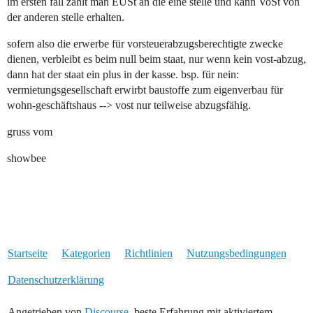
im ersten fall zahlt man EUSt an die eine stelle und kann VoSt von
der anderen stelle erhalten.
sofern also die erwerbe für vorsteuerabzugsberechtigte zwecke
dienen, verbleibt es beim null beim staat, nur wenn kein vost-abzug,
dann hat der staat ein plus in der kasse. bsp. für nein:
vermietungsgesellschaft erwirbt baustoffe zum eigenverbau für
wohn-geschäftshaus --> vost nur teilweise abzugsfähig.
gruss vom
showbee
Startseite
Kategorien
Richtlinien
Nutzungsbedingungen
Datenschutzerklärung
Angetrieben von
Discourse
, beste Erfahrung mit aktiviertem