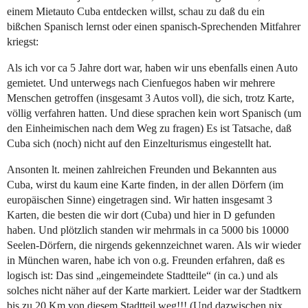
einem Mietauto Cuba entdecken willst, schau zu daß du ein
bißchen Spanisch lernst oder einen spanisch-Sprechenden Mitfahrer
kriegst:
Als ich vor ca 5 Jahre dort war, haben wir uns ebenfalls einen Auto
gemietet. Und unterwegs nach Cienfuegos haben wir mehrere
Menschen getroffen (insgesamt 3 Autos voll), die sich, trotz Karte,
völlig verfahren hatten. Und diese sprachen kein wort Spanisch (um
den Einheimischen nach dem Weg zu fragen) Es ist Tatsache, daß
Cuba sich (noch) nicht auf den Einzelturismus eingestellt hat.
Ansonten lt. meinen zahlreichen Freunden und Bekannten aus
Cuba, wirst du kaum eine Karte finden, in der allen Dörfern (im
europäischen Sinne) eingetragen sind. Wir hatten insgesamt 3
Karten, die besten die wir dort (Cuba) und hier in D gefunden
haben. Und plötzlich standen wir mehrmals in ca 5000 bis 10000
Seelen-Dörfern, die nirgends gekennzeichnet waren. Als wir wieder
in München waren, habe ich von o.g. Freunden erfahren, daß es
logisch ist: Das sind „eingemeindete Stadtteile“ (in ca.) und als
solches nicht näher auf der Karte markiert. Leider war der Stadtkern
bis zu 20 Km von diesem Stadtteil weg!!! (Und dazwischen nix,