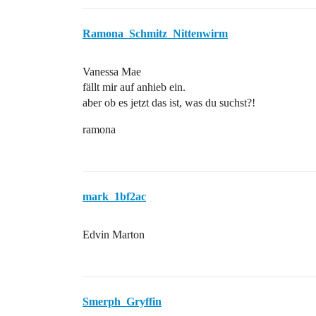
Ramona_Schmitz_Nittenwirm
Vanessa Mae
fällt mir auf anhieb ein.
aber ob es jetzt das ist, was du suchst?!
ramona
mark_1bf2ac
Edvin Marton
Smerph_Gryffin