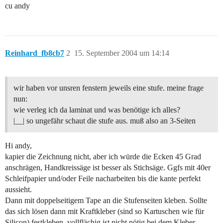
cu andy
Reinhard_fb8cb7
2
15. September 2004 um 14:14
wir haben vor unsren fenstern jeweils eine stufe. meine frage
nun:
wie verleg ich da laminat und was benötige ich alles?
|__| so ungefähr schaut die stufe aus. muß also an 3-Seiten
Hi andy,
kapier die Zeichnung nicht, aber ich würde die Ecken 45 Grad
anschrägen, Handkreissäge ist besser als Stichsäge. Ggfs mit 40er
Schleifpapier und/oder Feile nacharbeiten bis die kante perfekt
aussieht.
Dann mit doppelseitigem Tape an die Stufenseiten kleben. Sollte
das sich lösen dann mit Kraftkleber (sind so Kartuschen wie für
Silicon) festkleben, vollflächig ist nicht nötig bei dem Kleber.