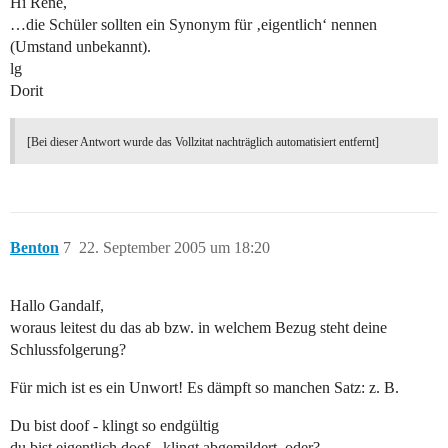
Hi Rene,
…die Schüler sollten ein Synonym für ‚eigentlich‘ nennen
(Umstand unbekannt).
lg
Dorit
[Bei dieser Antwort wurde das Vollzitat nachträglich automatisiert entfernt]
Benton
7
22. September 2005 um 18:20
Hallo Gandalf,
woraus leitest du das ab bzw. in welchem Bezug steht deine
Schlussfolgerung?
Für mich ist es ein Unwort! Es dämpft so manchen Satz: z. B.
Du bist doof - klingt so endgültig
du bist eigentlich doof - klingt abgemildert, oder?