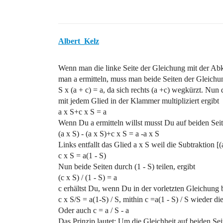
Albert_Kelz
Wenn man die linke Seite der Gleichung mit der Ab
man a ermitteln, muss man beide Seiten der Gleichung
S x (a + c) = a, da sich rechts (a +c) wegkürzt. Nu
mit jedem Glied in der Klammer multipliziert ergibt
a x S+c x S = a
Wenn Du a ermitteln willst musst Du auf beiden Seite
(a x S) - (a x S)+c x S = a -a x S
Links entfallt das Glied a x S weil die Subtraktion [(
c x S = a(1 - S)
Nun beide Seiten durch (1 - S) teilen, ergibt
(c x S) / (1 - S) = a
c erhältst Du, wenn Du in der vorletzten Gleichung be
c x S/S = a(1-S) / S, mithin c =a(1 - S) / S wieder di
Oder auch c = a / S - a
Das Prinzip lautet: Um die Gleichheit auf beiden Sei