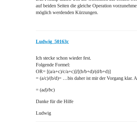
auf beiden Seiten die gleiche Operation vorzunehme
möglich werdenden Kürzungen.
Ludwig_50163c
Ich stecke schon wieder fest.
Folgende Formel:
OR= [(a/a+c)/c/a+c)]/[(b/b+d)/(d/b+d)]
= (a/c)/(b/d)= …bis daher ist mir der Vorgang klar.
= (a
d)/b
c)
Danke für die Hilfe
Ludwig