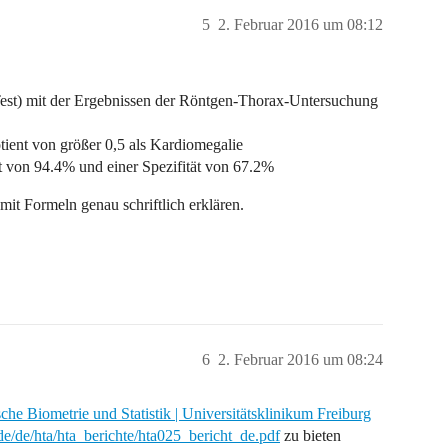
5
2. Februar 2016 um 08:12
(Test) mit der Ergebnissen der Röntgen-Thorax-Untersuchung
otient von größer 0,5 als Kardiomegalie
ät von 94.4% und einer Spezifität von 67.2%
it Formeln genau schriftlich erklären.
6
2. Februar 2016 um 08:24
sche Biometrie und Statistik | Universitätsklinikum Freiburg
.de/de/hta/hta_berichte/hta025_bericht_de.pdf
zu bieten