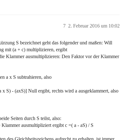
7
2. Februar 2016 um 10:02
kürzung S bezeichnet geht das folgender und maßen: Will
 mit (a + c) multiplizieren, ergibt
n die Klammer ausmultiplizieren: Den Faktor vor der Klammer
n a x S subtrahieren, also
a x S) - (axS)] Null ergibt, rechts wird a ausgeklammert, also
ide Seiten durch S teilst, also:
e Klammer ausmultipliziert ergibt c =( a - aS) / S
ten des Gleichheitszeichens aufrecht zu erhalten, ist immer