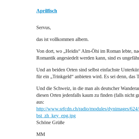
Aprilfisch
Servus,
das ist vollkommen albern.
Von dort, wo „Heidis“ Alm-Öhi im Roman lebte, nac
Romantik angesiedelt werden kann, sind es ungefähr
Und an beiden Orten sind selbst einfachste Unterkünf
für ein „Trinkgeld“ anbieten wird. Es sei denn, das 
Und die Schweiz, in die man als deutscher Wanderarb
diesen Orten jedenfalls kaum zu finden (falls nicht 
aus:
http://www.srfcdn.ch/radio/modules/dynimages/62
bst_zh_key_epg.jpg
Schöne Grüße
MM