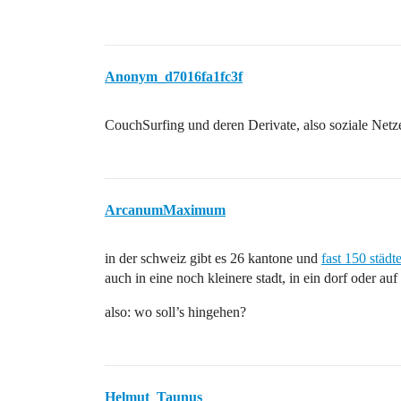
Anonym_d7016fa1fc3f
CouchSurfing und deren Derivate, also soziale Net
ArcanumMaximum
in der schweiz gibt es 26 kantone und
fast 150 städ
auch in eine noch kleinere stadt, in ein dorf oder au
also: wo soll’s hingehen?
Helmut_Taunus