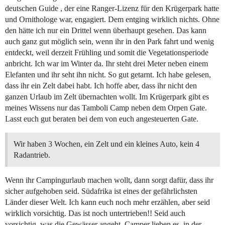
deutschen Guide , der eine Ranger-Lizenz für den Krügerpark hatte
und Ornithologe war, engagiert. Dem entging wirklich nichts. Ohne
den hätte ich nur ein Drittel wenn überhaupt gesehen. Das kann
auch ganz gut möglich sein, wenn ihr in den Park fahrt und wenig
entdeckt, weil derzeit Frühling und somit die Vegetationsperiode
anbricht. Ich war im Winter da. Ihr steht drei Meter neben einem
Elefanten und ihr seht ihn nicht. So gut getarnt. Ich habe gelesen,
dass ihr ein Zelt dabei habt. Ich hoffe aber, dass ihr nicht den
ganzen Urlaub im Zelt übernachten wollt. Im Krügerpark gibt es
meines Wissens nur das Tamboli Camp neben dem Orpen Gate.
Lasst euch gut beraten bei dem von euch angesteuerten Gate.
Wir haben 3 Wochen, ein Zelt und ein kleines Auto, kein 4
Radantrieb.
Wenn ihr Campingurlaub machen wollt, dann sorgt dafür, dass ihr
sicher aufgehoben seid. Südafrika ist eines der gefährlichsten
Länder dieser Welt. Ich kann euch noch mehr erzählen, aber seid
wirklich vorsichtig. Das ist noch untertrieben!! Seid auch
vorsichtig, was die Gewässer angeht. Camper lieben es, in der