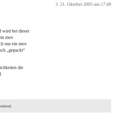
3
21. Oktober 2005 um 17:49
 wird bei dieser
 ein mov
ich nur ein mov
noch „gepackt“
ichkeiten die
d.
entfernt]