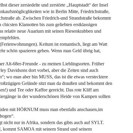
st dieser zersiedelte und zerstörte „Hauptstadt“ der Insel
nkaufsmöglicghkeiten wie in Berlin Mitte, Friedrichstraße,
drichstraße ab. Zwischen Friedrich-und Strandstraße bekommt
n chicsten Klamotten bis zum geliebten erstklassigen
 relativ neue Auarium mit seinen Riesenkrabben und
 empfehlen.
Ferienwohnungen). Keitum ist romantisch, liegt am Watt
ehr schön spazieren gehen. Wenn man Geld übrig hat,
r Alt-68er-Freunde - zu meinen Lieblingsorten. Früher
ey Davidsons dort vorbei, aber die Zeiten sind auch
n“; wo man aber hin MUSS, das ist die etwas verstecktere
oßzügigen Gelände sitzt man da draußen und bekommt den
n!) und Tee oder Kaffee gereicht. Das rote Kliff am
ziergänge in der wunderschönen Heide von Kampen sollten
Süden mit HÖRNUM muss man ebenfalls anschauen,im
bogen“.
nicht nur in Afrika, sondern das gibts auch auf SYLT.
M, kommt SAMOA mit seinem Strand und seinem