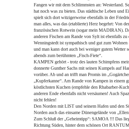
Fangen wir mit dem Schlimmsten an: Westerland. Selb
hat noch was zu bieten. Das städtische Leben und Ei
spielt sich dort witzigerweise ebenfalls in der Frie
man alles, was das (etablierte) Herz begehrt: Von de
französischen Rotwein (sogar mein MADIRAN). Das
anderen Fischen am Rande von Sylt ist ebenfalls zu
Wenningstedt ist sympathisch und gut zum Wohnen (
und man kann dort auch bei weniger gutem Wetter s
abends zum berühmten „Fisch-Fiete“.
KAMPEN gehört - trotz des lauten Schimpfens meine
donnerte Gunther Sachs mit seinen Kumpels auf Harl
vorüber. Ab und an trifft man Promis im „Gogärtche
„Kupferkanne“. Am Rande von Kampen in einem gr
köstlichsten Kuchen (empfehle den Rhabarber-Kuche
anderen Ende ebenfalls nicht versäumen! Auch Spa
nicht fehlen!
Den Norden mit LIST und seinem Hafen und den 
Norden auch das einsame Dünengelände von „Ellen
Zum Schluß der „Geheimtipp“: SAMOA !!! Das liegt 
Richtung Süden, hinter dem schönen Ort RANTU