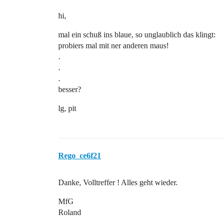
hi,
mal ein schuß ins blaue, so unglaublich das klingt:
probiers mal mit ner anderen maus!
.
.
.
besser?
lg, pit
Rego_ce6f21
Danke, Volltreffer ! Alles geht wieder.
MfG
Roland