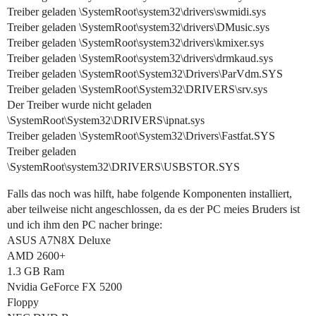
Treiber geladen \SystemRoot\system32\drivers\swmidi.sys
Treiber geladen \SystemRoot\system32\drivers\DMusic.sys
Treiber geladen \SystemRoot\system32\drivers\kmixer.sys
Treiber geladen \SystemRoot\system32\drivers\drmkaud.sys
Treiber geladen \SystemRoot\System32\Drivers\ParVdm.SYS
Treiber geladen \SystemRoot\System32\DRIVERS\srv.sys
Der Treiber wurde nicht geladen
\SystemRoot\System32\DRIVERS\ipnat.sys
Treiber geladen \SystemRoot\System32\Drivers\Fastfat.SYS
Treiber geladen
\SystemRoot\system32\DRIVERS\USBSTOR.SYS
Falls das noch was hilft, habe folgende Komponenten installiert,
aber teilweise nicht angeschlossen, da es der PC meies Bruders ist
und ich ihm den PC nacher bringe:
ASUS A7N8X Deluxe
AMD 2600+
1.3 GB Ram
Nvidia GeForce FX 5200
Floppy