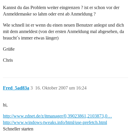
Kannst du das Problem weiter eingrenzen ? ist er schon vor der
Anmeldemaske so lahm oder erst ab Anmeldung ?
Wie schnell ist er wenn du einen neuen Benutzer anlegst und dich
mit dem anmeldest (von der ersten Anmeldung mal abgesehen, da
braucht´s immer etwas länger)
Grüße
Chris
Fred_5ad83a
3
16. Oktober 2007 um 16:24
hi,
http://www.zdnet.de/z/itmanager/0,39023861,2103873,0…
http://www.windows-tweaks.info/html/use-prefetch.html
Schneller starten