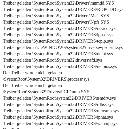
Treiber geladen \SystemRoot\System32\Drivers\mnmdd.SYS
Treiber geladen \SystemRoot\System32\DRIVERS\RDPCDD.sys
Treiber geladen \SystemRoot\System32\Drivers\Msfs.SYS
Treiber geladen \SystemRoot\System32\Drivers\Npfs.SYS
Treiber geladen \SystemRoot\System32\DRIVERS\rasacd.sys
Treiber geladen \SystemRoot\System32\DRIVERS\ipsec.sys
Treiber geladen \SystemRoot\System32\DRIVERS\tcpip.sys
Treiber geladen ??\C:\WINDOWS\system32\drivers\wpsdrvnt.sys
Treiber geladen \SystemRoot\System32\DRIVERS\netbt.sys
Treiber geladen \SystemRoot\System32\drivers\afd.sys
Treiber geladen \SystemRoot\System32\DRIVERS\netbios.sys
Der Treiber wurde nicht geladen
\SystemRoot\System32\DRIVERS\processr.sys
Der Treiber wurde nicht geladen
\SystemRoot\System32\Drivers\PCIDump.SYS
Treiber geladen \SystemRoot\system32\DRIVERS\ssmdrv.sys
Treiber geladen \SystemRoot\System32\DRIVERS\rdbss.sys
Treiber geladen \SystemRoot\System32\DRIVERS\mrxsmb.sys
Treiber geladen \SystemRoot\System32\DRIVERS\ipnat.sys
Treiber geladen \SystemRoot\System32\DRIVERS\wanarp.sys