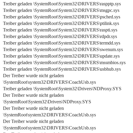
Treiber geladen \SystemRoot\System32\DRIVERS\raspptp.sys
Treiber geladen \SystemRoot\System32\DRIVERS\msgpc.sys
Treiber geladen \SystemRoot\System32\DRIVERS\psched.sys
Treiber geladen \SystemRoot\System32\DRIVERS\ptilink.sys
Treiber geladen \SystemRoot\System32\DRIVERS\raspti.sys
Treiber geladen \SystemRoot\System32\DRIVERS\rdpdr.sys
Treiber geladen \SystemRoot\System32\DRIVERS\termdd.sys
Treiber geladen \SystemRoot\System32\DRIVERS\swenum.sys
Treiber geladen \SystemRoot\System32\DRIVERS\update.sys
Treiber geladen \SystemRoot\System32\DRIVERS\mssmbios.sys
Treiber geladen \SystemRoot\System32\DRIVERS\usbhub.sys
Der Treiber wurde nicht geladen
\SystemRoot\system32\DRIVERS\CoachUsb.sys
Treiber geladen \SystemRoot\System32\Drivers\NDProxy.SYS
Der Treiber wurde nicht geladen
\SystemRoot\System32\Drivers\NDProxy.SYS
Der Treiber wurde nicht geladen
\SystemRoot\system32\DRIVERS\CoachUsb.sys
Der Treiber wurde nicht geladen
\SystemRoot\system32\DRIVERS\CoachUsb.sys