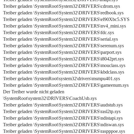
Treiber geladen \SystemRoot\System32\DRIVERS\cdrom.sys
Treiber geladen \SystemRoot\System32\DRIVERS\redbook.sys
Treiber geladen \SystemRoot\System32\DRIVERS\el90Xbc5.SYS
Treiber geladen \SystemRoot\System32\DRIVERS\nv4_mini.sys
Treiber geladen \SystemRoot\System32\DRIVERS\fdc.sys
Treiber geladen \SystemRoot\System32\DRIVERS\serial.sys
Treiber geladen \SystemRoot\System32\DRIVERS\serenum.sys
Treiber geladen \SystemRoot\System32\DRIVERS\parport.sys
Treiber geladen \SystemRoot\System32\DRIVERS\i8042prt.sys
Treiber geladen \SystemRoot\System32\DRIVERS\mouclass.sys
Treiber geladen \SystemRoot\System32\DRIVERS\kbdclass.sys
Treiber geladen \SystemRoot\system32\drivers\msmpu401.sys
Treiber geladen \SystemRoot\System32\DRIVERS\gameenum.sys
Der Treiber wurde nicht geladen
\SystemRoot\system32\DRIVERS\CoachUsb.sys
Treiber geladen \SystemRoot\System32\DRIVERS\audstub.sys
Treiber geladen \SystemRoot\System32\DRIVERS\rasl2tp.sys
Treiber geladen \SystemRoot\System32\DRIVERS\ndistapi.sys
Treiber geladen \SystemRoot\System32\DRIVERS\ndiswan.sys
Treiber geladen \SystemRoot\System32\DRIVERS\raspppoe.sys