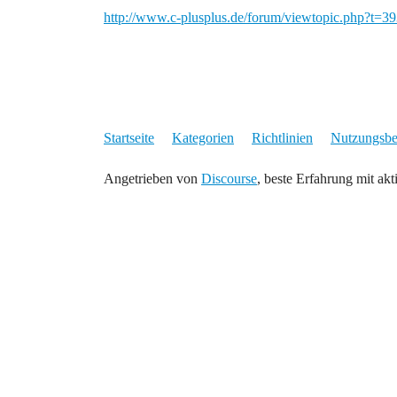
http://www.c-plusplus.de/forum/viewtopic.php?t=3
Startseite
Kategorien
Richtlinien
Nutzungsb
Angetrieben von
Discourse
, beste Erfahrung mit akt