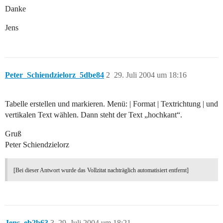
Danke
Jens
Peter_Schiendzielorz_5dbe84
2
29. Juli 2004 um 18:16
Tabelle erstellen und markieren. Menü: | Format | Textrichtung | und
vertikalen Text wählen. Dann steht der Text „hochkant“.
Gruß
Peter Schiendzielorz
[Bei dieser Antwort wurde das Vollzitat nachträglich automatisiert entfernt]
Jens_eb2b63
3
29. Juli 2004 um 18:21