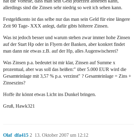
hat die Vorteile, dass man sein Geld jederzeit abheben kann,
allerdings sind die Zinsen sehr niedrig so weit ich sehen kann.
Festgeldkonto ist das selbe nur das man sein Geld für eine längere
Zeit 90 Tage- XXX anlegt, dafür gibts höhrere Zinsen.
Was ist jedoch besser und warum stehen zwar immer hohe Zinsen
auf der Start Hp oder in Flyern der Banken, aber konkret findet
man dann nie etwas z.B. auf der Hp, alles Augenwischerei?
Was Zinsen p.a. bedeutet ist mir klar, Zinsen auf Summe x
prozentual, aber was soll das heißen:" über 5.000 EUR wird die
Gesamteinlage mit 3,57 % p.a. verzinst" ? Gesamteinlage = Zins +
Zinseszins?
Hoffe ihr könnt etwas Licht ins Dunkel bringen.
Gruß, Hawk321
Olaf_dfa415
2
13. Oktober 2007 um 12:12