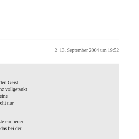
2
13. September 2004 um 19:52
den Geist
nz vollgetankt
leine
teht nur
te ein neuer
das bei der