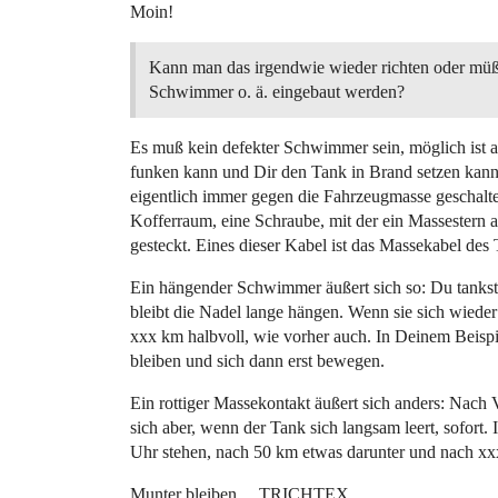
Moin!
Kann man das irgendwie wieder richten oder müß
Schwimmer o. ä. eingebaut werden?
Es muß kein defekter Schwimmer sein, möglich ist 
funken kann und Dir den Tank in Brand setzen kann,
eigentlich immer gegen die Fahrzeugmasse geschaltet
Kofferraum, eine Schraube, mit der ein Massestern a
gesteckt. Eines dieser Kabel ist das Massekabel des 
Ein hängender Schwimmer äußert sich so: Du tankst vo
bleibt die Nadel lange hängen. Wenn sie sich wieder 
xxx km halbvoll, wie vorher auch. In Deinem Beispi
bleiben und sich dann erst bewegen.
Ein rottiger Massekontakt äußert sich anders: Nach V
sich aber, wenn der Tank sich langsam leert, sofor
Uhr stehen, nach 50 km etwas darunter und nach xxx
Munter bleiben… TRICHTEX