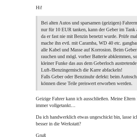
Hi!
Bei alten Autos und sparsamen (geizigen) Fahrer
nur für 10 EUR tanken, kann der Geber im Tank a
da er fast nie mit Benzin benetzt wurde. Prüfe ma
mache ihn evtl. mit Caramba, WD 40 etc. gangbar.
alle Kabel und Masse auf Korrosion. Beim Geber
rauchen und mögl. vorher Batterie abklemmen, so
kleiner Funke das aus dem Geberloch austretende
Luft-/Benzingemisch die Karre abfackeln!
Falls Geber oder Benzinuhr defekt: beim Autosch
können diese Teile preiswert erworben werden.
Geizige Fahrer kann ich ausschließen. Meine Elter
immer vollgetankt…
Da ich handwerklich etwas ungeschickt bin, lasse i
besser in die Werkstatt?
Gruß