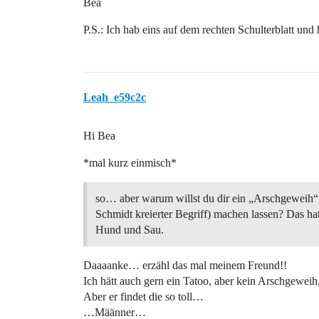
Bea
P.S.: Ich hab eins auf dem rechten Schulterblatt und 
Leah_e59c2c
Hi Bea
*mal kurz einmisch*
so… aber warum willst du dir ein „Arschgeweih“
Schmidt kreierter Begriff) machen lassen? Das ha
Hund und Sau.
Daaaanke… erzähl das mal meinem Freund!!
Ich hätt auch gern ein Tatoo, aber kein Arschgeweih,
Aber er findet die so toll…
…Määnner…