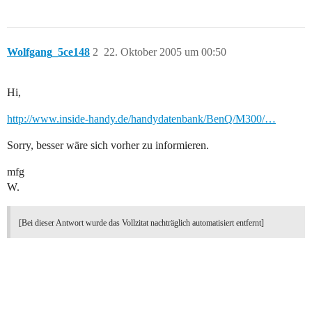
Wolfgang_5ce148
2
22. Oktober 2005 um 00:50
Hi,
http://www.inside-handy.de/handydatenbank/BenQ/M300/…
Sorry, besser wäre sich vorher zu informieren.
mfg
W.
[Bei dieser Antwort wurde das Vollzitat nachträglich automatisiert entfernt]