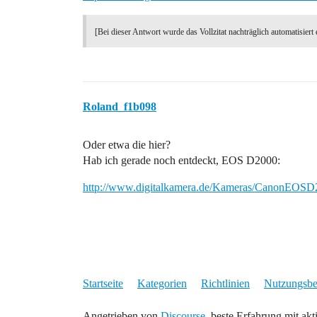
[Bei dieser Antwort wurde das Vollzitat nachträglich automatisiert 
Roland_f1b098
Oder etwa die hier?
Hab ich gerade noch entdeckt, EOS D2000:
http://www.digitalkamera.de/Kameras/CanonEOSD
Startseite
Kategorien
Richtlinien
Nutzungsb
Angetrieben von
Discourse
, beste Erfahrung mit akt