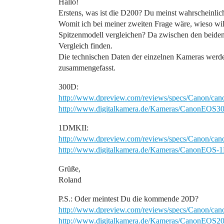
Hallo!
Erstens, was ist die D200? Du meinst wahrscheinli
Womit ich bei meiner zweiten Frage wäre, wieso wil
Spitzenmodell vergleichen? Da zwischen den beiden
Vergleich finden.
Die technischen Daten der einzelnen Kameras werd
zusammengefasst.
300D:
http://www.dpreview.com/reviews/specs/Canon/c
http://www.digitalkamera.de/Kameras/CanonEOS3
1DMKII:
http://www.dpreview.com/reviews/specs/Canon/c
http://www.digitalkamera.de/Kameras/CanonEOS
Grüße,
Roland
P.S.: Oder meintest Du die kommende 20D?
http://www.dpreview.com/reviews/specs/Canon/c
http://www.digitalkamera.de/Kameras/CanonEOS2