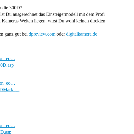
ch die 300D?
lst Du ausgerechnet das Einsteigermodell mit dem Profi-
 Kameras Welten liegen, wirst Du wohl keinen direkten
en ganz gut bei
dpreview.com
oder
digitalkamera.de
anon_eo…
00D.asp
anon_eo…
-1DMarkI…
anon_eo…
0D.asp