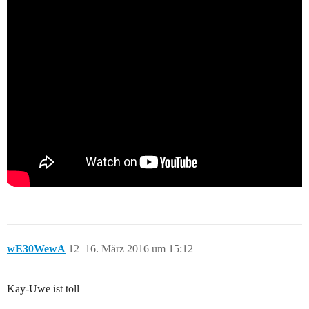
wE30WewA
12
16. März 2016 um 15:12
Kay-Uwe ist toll