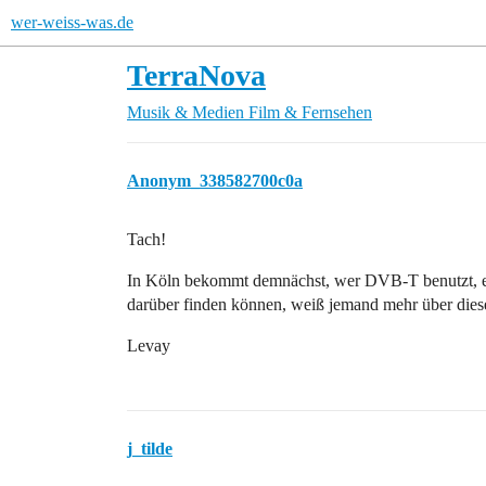
wer-weiss-was.de
TerraNova
Musik & Medien
Film & Fernsehen
Anonym_338582700c0a
Tach!
In Köln bekommt demnächst, wer DVB-T benutzt, ei
darüber finden können, weiß jemand mehr über die
Levay
j_tilde