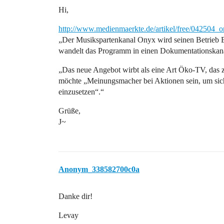
Hi,
http://www.medienmaerkte.de/artikel/free/042504
„Der Musikspartenkanal Onyx wird seinen Betrieb E
wandelt das Programm in einen Dokumentationskanal
„Das neue Angebot wirbt als eine Art Öko-TV, das z
möchte „Meinungsmacher bei Aktionen sein, um sich
einzusetzen“.“
Grüße,
J~
Anonym_338582700c0a
Danke dir!
Levay